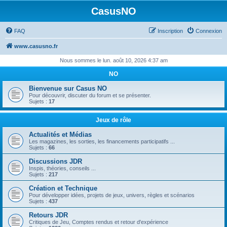
CasusNO
FAQ
Inscription
Connexion
www.casusno.fr
Nous sommes le lun. août 10, 2026 4:37 am
NO
Bienvenue sur Casus NO
Pour découvrir, discuter du forum et se présenter.
Sujets :
17
Jeux de rôle
Actualités et Médias
Les magazines, les sorties, les financements participatifs ...
Sujets :
66
Discussions JDR
Inspis, théories, conseils ...
Sujets :
217
Création et Technique
Pour développer idées, projets de jeux, univers, règles et scénarios
Sujets :
437
Retours JDR
Critiques de Jeu, Comptes rendus et retour d'expérience