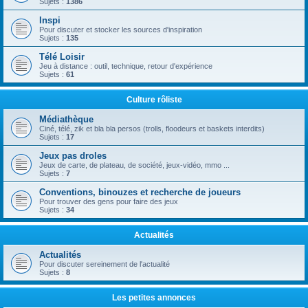
Sujets :
1386
Inspi
Pour discuter et stocker les sources d'inspiration
Sujets :
135
Télé Loisir
Jeu à distance : outil, technique, retour d'expérience
Sujets :
61
Culture rôliste
Médiathèque
Ciné, télé, zik et bla bla persos (trolls, floodeurs et baskets interdits)
Sujets :
17
Jeux pas droles
Jeux de carte, de plateau, de société, jeux-vidéo, mmo ...
Sujets :
7
Conventions, binouzes et recherche de joueurs
Pour trouver des gens pour faire des jeux
Sujets :
34
Actualités
Actualités
Pour discuter sereinement de l'actualité
Sujets :
8
Les petites annonces