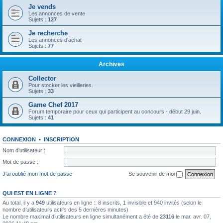
Je vends
Les annonces de vente
Sujets :
127
Je recherche
Les annonces d'achat
Sujets :
77
Archives
Collector
Pour stocker les vieilleries.
Sujets :
33
Game Chef 2017
Forum temporaire pour ceux qui participent au concours - début 29 juin.
Sujets :
41
CONNEXION
•
INSCRIPTION
Nom d’utilisateur :
Mot de passe :
J’ai oublié mon mot de passe
Se souvenir de moi
QUI EST EN LIGNE ?
Au total, il y a
949
utilisateurs en ligne :: 8 inscrits, 1 invisible et 940 invités (selon le
nombre d’utilisateurs actifs des 5 dernières minutes)
Le nombre maximal d’utilisateurs en ligne simultanément a été de
23116
le mar. avr. 07,