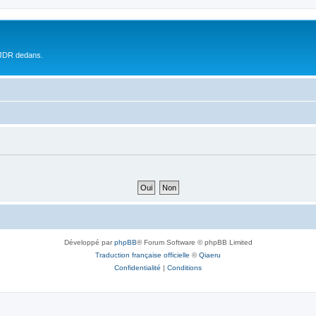
 JDR dedans.
Développé par
phpBB
® Forum Software © phpBB Limited
Traduction française officielle
©
Qiaeru
Confidentialité
|
Conditions