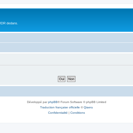
 JDR dedans.
Développé par
phpBB
® Forum Software © phpBB Limited
Traduction française officielle
©
Qiaeru
Confidentialité
|
Conditions