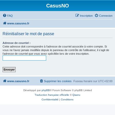
CasusNO
FAQ
Inscription
Connexion
www.casusno.fr
Réinitialiser le mot de passe
Adresse de courriel :
Cette adresse doit correspondre à l’adresse de courriel associée à votre compte. Si
vous ne l’avez jamais modifiée depuis le panneau de contrôle de l’utilisateur, il s’agit de
l’adresse de courriel que vous avez spécifiée lors de votre inscription.
www.casusno.fr
Supprimer les cookies
Fuseau horaire sur
UTC+02:00
Développé par
phpBB
® Forum Software © phpBB Limited
Traduction française officielle
©
Qiaeru
Confidentialité
|
Conditions