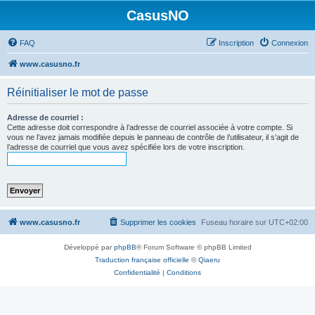
CasusNO
FAQ
Inscription
Connexion
www.casusno.fr
Réinitialiser le mot de passe
Adresse de courriel :
Cette adresse doit correspondre à l’adresse de courriel associée à votre compte. Si
vous ne l’avez jamais modifiée depuis le panneau de contrôle de l’utilisateur, il s’agit de
l’adresse de courriel que vous avez spécifiée lors de votre inscription.
www.casusno.fr
Supprimer les cookies
Fuseau horaire sur
UTC+02:00
Développé par
phpBB
® Forum Software © phpBB Limited
Traduction française officielle
©
Qiaeru
Confidentialité
|
Conditions