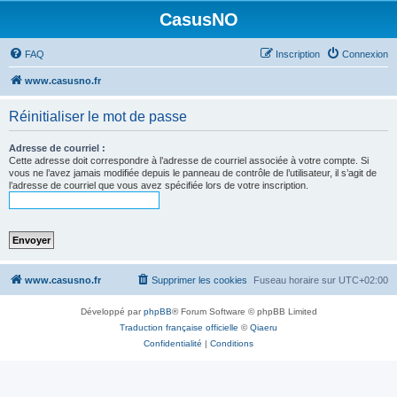
CasusNO
FAQ
Inscription
Connexion
www.casusno.fr
Réinitialiser le mot de passe
Adresse de courriel :
Cette adresse doit correspondre à l’adresse de courriel associée à votre compte. Si
vous ne l’avez jamais modifiée depuis le panneau de contrôle de l’utilisateur, il s’agit de
l’adresse de courriel que vous avez spécifiée lors de votre inscription.
www.casusno.fr
Supprimer les cookies
Fuseau horaire sur
UTC+02:00
Développé par
phpBB
® Forum Software © phpBB Limited
Traduction française officielle
©
Qiaeru
Confidentialité
|
Conditions