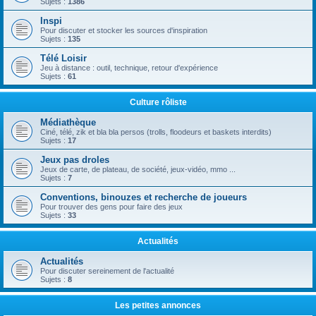
Sujets :
1386
Inspi
Pour discuter et stocker les sources d'inspiration
Sujets :
135
Télé Loisir
Jeu à distance : outil, technique, retour d'expérience
Sujets :
61
Culture rôliste
Médiathèque
Ciné, télé, zik et bla bla persos (trolls, floodeurs et baskets interdits)
Sujets :
17
Jeux pas droles
Jeux de carte, de plateau, de société, jeux-vidéo, mmo ...
Sujets :
7
Conventions, binouzes et recherche de joueurs
Pour trouver des gens pour faire des jeux
Sujets :
33
Actualités
Actualités
Pour discuter sereinement de l'actualité
Sujets :
8
Les petites annonces