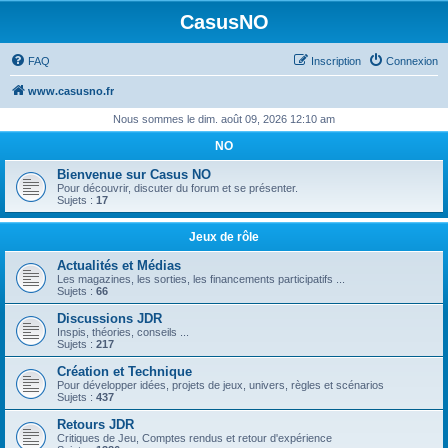
CasusNO
FAQ
Inscription
Connexion
www.casusno.fr
Nous sommes le dim. août 09, 2026 12:10 am
NO
Bienvenue sur Casus NO
Pour découvrir, discuter du forum et se présenter.
Sujets :
17
Jeux de rôle
Actualités et Médias
Les magazines, les sorties, les financements participatifs ...
Sujets :
66
Discussions JDR
Inspis, théories, conseils ...
Sujets :
217
Création et Technique
Pour développer idées, projets de jeux, univers, règles et scénarios
Sujets :
437
Retours JDR
Critiques de Jeu, Comptes rendus et retour d'expérience