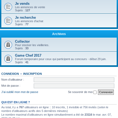
Je vends
Les annonces de vente
Sujets :
127
Je recherche
Les annonces d'achat
Sujets :
77
Archives
Collector
Pour stocker les vieilleries.
Sujets :
33
Game Chef 2017
Forum temporaire pour ceux qui participent au concours - début 29 juin.
Sujets :
41
CONNEXION
•
INSCRIPTION
Nom d’utilisateur :
Mot de passe :
J’ai oublié mon mot de passe
Se souvenir de moi
QUI EST EN LIGNE ?
Au total, il y a
767
utilisateurs en ligne :: 10 inscrits, 1 invisible et 756 invités (selon le
nombre d’utilisateurs actifs des 5 dernières minutes)
Le nombre maximal d’utilisateurs en ligne simultanément a été de
23116
le mar. avr. 07,