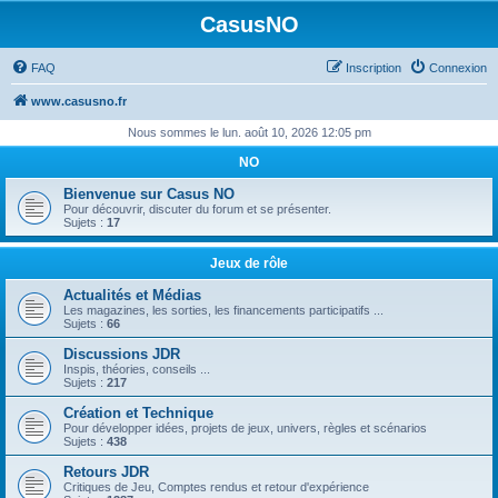
CasusNO
FAQ
Inscription
Connexion
www.casusno.fr
Nous sommes le lun. août 10, 2026 12:05 pm
NO
Bienvenue sur Casus NO
Pour découvrir, discuter du forum et se présenter.
Sujets :
17
Jeux de rôle
Actualités et Médias
Les magazines, les sorties, les financements participatifs ...
Sujets :
66
Discussions JDR
Inspis, théories, conseils ...
Sujets :
217
Création et Technique
Pour développer idées, projets de jeux, univers, règles et scénarios
Sujets :
438
Retours JDR
Critiques de Jeu, Comptes rendus et retour d'expérience