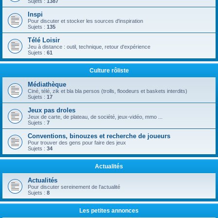
Sujets :
1387
Inspi
Pour discuter et stocker les sources d'inspiration
Sujets :
135
Télé Loisir
Jeu à distance : outil, technique, retour d'expérience
Sujets :
61
Culture rôliste
Médiathèque
Ciné, télé, zik et bla bla persos (trolls, floodeurs et baskets interdits)
Sujets :
17
Jeux pas droles
Jeux de carte, de plateau, de société, jeux-vidéo, mmo ...
Sujets :
7
Conventions, binouzes et recherche de joueurs
Pour trouver des gens pour faire des jeux
Sujets :
34
Actualités
Actualités
Pour discuter sereinement de l'actualité
Sujets :
8
Les petites annonces