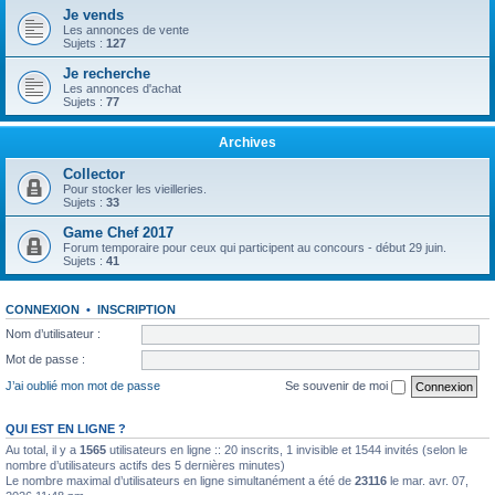
Je vends
Les annonces de vente
Sujets :
127
Je recherche
Les annonces d'achat
Sujets :
77
Archives
Collector
Pour stocker les vieilleries.
Sujets :
33
Game Chef 2017
Forum temporaire pour ceux qui participent au concours - début 29 juin.
Sujets :
41
CONNEXION
•
INSCRIPTION
Nom d’utilisateur :
Mot de passe :
J’ai oublié mon mot de passe
Se souvenir de moi
QUI EST EN LIGNE ?
Au total, il y a
1565
utilisateurs en ligne :: 20 inscrits, 1 invisible et 1544 invités (selon le
nombre d’utilisateurs actifs des 5 dernières minutes)
Le nombre maximal d’utilisateurs en ligne simultanément a été de
23116
le mar. avr. 07,