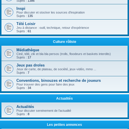
Sujets :
1386
Inspi
Pour discuter et stocker les sources d'inspiration
Sujets :
135
Télé Loisir
Jeu à distance : outil, technique, retour d'expérience
Sujets :
61
Culture rôliste
Médiathèque
Ciné, télé, zik et bla bla persos (trolls, floodeurs et baskets interdits)
Sujets :
17
Jeux pas droles
Jeux de carte, de plateau, de société, jeux-vidéo, mmo ...
Sujets :
7
Conventions, binouzes et recherche de joueurs
Pour trouver des gens pour faire des jeux
Sujets :
34
Actualités
Actualités
Pour discuter sereinement de l'actualité
Sujets :
8
Les petites annonces