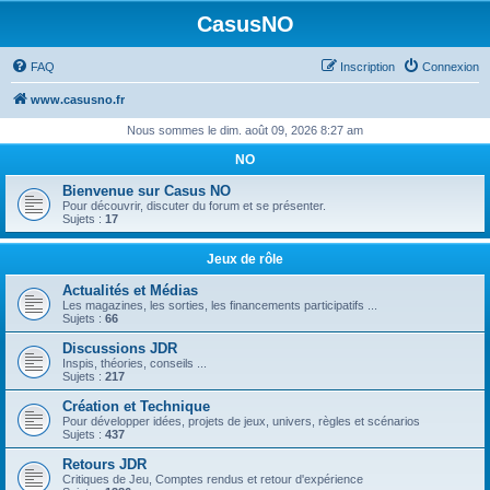
CasusNO
FAQ
Inscription
Connexion
www.casusno.fr
Nous sommes le dim. août 09, 2026 8:27 am
NO
Bienvenue sur Casus NO
Pour découvrir, discuter du forum et se présenter.
Sujets :
17
Jeux de rôle
Actualités et Médias
Les magazines, les sorties, les financements participatifs ...
Sujets :
66
Discussions JDR
Inspis, théories, conseils ...
Sujets :
217
Création et Technique
Pour développer idées, projets de jeux, univers, règles et scénarios
Sujets :
437
Retours JDR
Critiques de Jeu, Comptes rendus et retour d'expérience