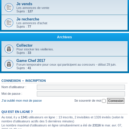
Je vends
Les annonces de vente
Sujets :
127
Je recherche
Les annonces d'achat
Sujets :
77
Archives
Collector
Pour stocker les vieilleries.
Sujets :
33
Game Chef 2017
Forum temporaire pour ceux qui participent au concours - début 29 juin.
Sujets :
41
CONNEXION
•
INSCRIPTION
Nom d’utilisateur :
Mot de passe :
J’ai oublié mon mot de passe
Se souvenir de moi
QUI EST EN LIGNE ?
Au total, il y a
1341
utilisateurs en ligne :: 13 inscrits, 2 invisibles et 1326 invités (selon le
nombre d’utilisateurs actifs des 5 dernières minutes)
Le nombre maximal d’utilisateurs en ligne simultanément a été de
23116
le mar. avr. 07,