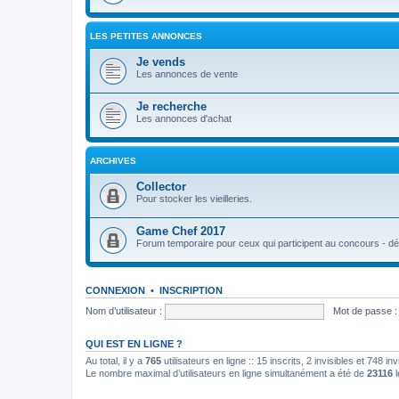
LES PETITES ANNONCES
Je vends
Les annonces de vente
Je recherche
Les annonces d'achat
ARCHIVES
Collector
Pour stocker les vieilleries.
Game Chef 2017
Forum temporaire pour ceux qui participent au concours - déb
CONNEXION
•
INSCRIPTION
Nom d’utilisateur :
Mot de passe :
QUI EST EN LIGNE ?
Au total, il y a
765
utilisateurs en ligne :: 15 inscrits, 2 invisibles et 748 i
Le nombre maximal d’utilisateurs en ligne simultanément a été de
23116
l