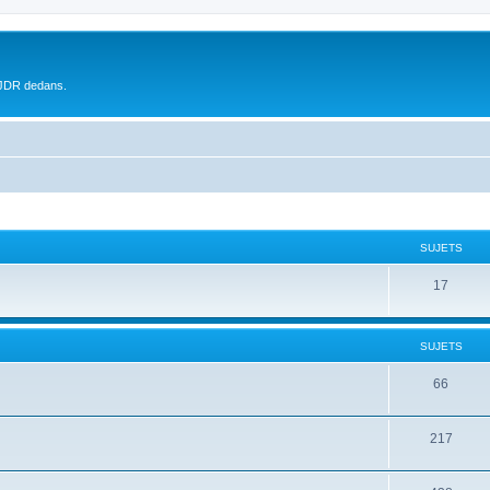
 JDR dedans.
SUJETS
17
SUJETS
66
217