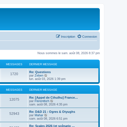
Inscription
Connexion
Nous sommes le sam. août 08, 2026 8:37 pm
MESSAGES
DERNIER MESSAGE
Re: Questions
1720
C
par
Zeben
o
lun. août 03, 2026 1:39 pm
n
s
u
MESSAGES
DERNIER MESSAGE
l
t
Re: [Appel de Cthulhu] France…
e
12075
C
par
Florentbzh
r
o
sam. août 08, 2026 4:35 pm
l
n
e
s
Re: D&D 21 : Ogres & Otyughs
d
52943
u
C
par
Mahar
e
l
o
sam. août 08, 2026 6:51 pm
r
t
n
n
e
s
Re: Scales 2026 (et scénario …
i