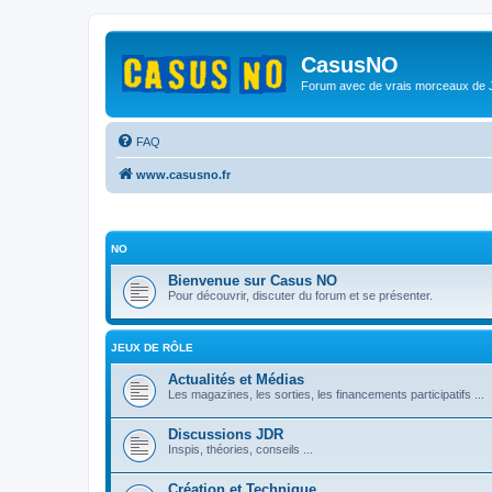
CasusNO
Forum avec de vrais morceaux de
FAQ
www.casusno.fr
NO
Bienvenue sur Casus NO
Pour découvrir, discuter du forum et se présenter.
JEUX DE RÔLE
Actualités et Médias
Les magazines, les sorties, les financements participatifs ...
Discussions JDR
Inspis, théories, conseils ...
Création et Technique