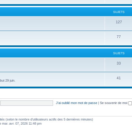
SUJETS
127
77
SUJETS
33
41
ut 29 juin.
J’ai oublié mon mot de passe
|
Se souvenir de moi
nvités (selon le nombre d’utilisateurs actifs des 5 dernières minutes)
e mar. avr. 07, 2026 11:48 pm