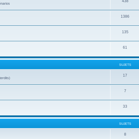
438
énarios
1386
135
61
SUJETS
17
terdits)
7
33
SUJETS
8