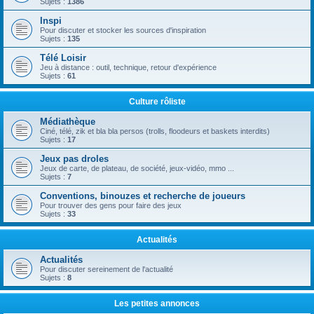
Sujets :
1386
Inspi
Pour discuter et stocker les sources d'inspiration
Sujets :
135
Télé Loisir
Jeu à distance : outil, technique, retour d'expérience
Sujets :
61
Culture rôliste
Médiathèque
Ciné, télé, zik et bla bla persos (trolls, floodeurs et baskets interdits)
Sujets :
17
Jeux pas droles
Jeux de carte, de plateau, de société, jeux-vidéo, mmo ...
Sujets :
7
Conventions, binouzes et recherche de joueurs
Pour trouver des gens pour faire des jeux
Sujets :
33
Actualités
Actualités
Pour discuter sereinement de l'actualité
Sujets :
8
Les petites annonces