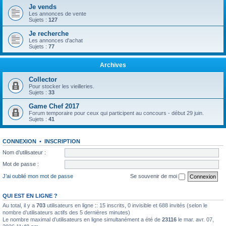
Je vends
Les annonces de vente
Sujets :
127
Je recherche
Les annonces d'achat
Sujets :
77
Archives
Collector
Pour stocker les vieilleries.
Sujets :
33
Game Chef 2017
Forum temporaire pour ceux qui participent au concours - début 29 juin.
Sujets :
41
CONNEXION
•
INSCRIPTION
Nom d’utilisateur :
Mot de passe :
J’ai oublié mon mot de passe
Se souvenir de moi
QUI EST EN LIGNE ?
Au total, il y a
703
utilisateurs en ligne :: 15 inscrits, 0 invisible et 688 invités (selon le
nombre d’utilisateurs actifs des 5 dernières minutes)
Le nombre maximal d’utilisateurs en ligne simultanément a été de
23116
le mar. avr. 07,