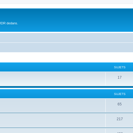
 JDR dedans.
SUJETS
17
SUJETS
65
217