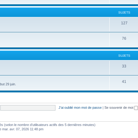
SUJETS
127
76
SUJETS
33
41
ut 29 juin.
J’ai oublié mon mot de passe
|
Se souvenir de moi
vités (selon le nombre d’utilisateurs actifs des 5 dernières minutes)
e mar. avr. 07, 2026 11:48 pm