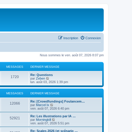
Inscription
Connexion
Nous sommes le ven. août 07, 2026 8:07 pm
MESSAGES
DERNIER MESSAGE
Re: Questions
1720
C
par
Zeben
o
lun. août 03, 2026 1:39 pm
n
s
u
MESSAGES
DERNIER MESSAGE
l
t
Re: [Crowdfundings] Foulancem…
e
12066
C
par
Marcel Ix
r
o
ven. août 07, 2026 6:40 pm
l
n
e
s
Re: Les illustrations par IA …
d
52921
u
C
par
Morningkill
e
l
o
ven. août 07, 2026 5:51 pm
r
t
n
n
e
s
Re: Scales 2026 (et scénario …
i