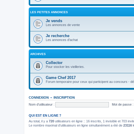
LES PETITES ANNONCES
Je vends
Les annonces de vente
Je recherche
Les annonces d'achat
ARCHIVES
Collector
Pour stocker les vieilleries.
Game Chef 2017
Forum temporaire pour ceux qui participent au concours - déb
CONNEXION
•
INSCRIPTION
Nom d’utilisateur :
Mot de passe :
QUI EST EN LIGNE ?
Au total, il y a
720
utilisateurs en ligne :: 16 inscrits, 1 invisible et 703 in
Le nombre maximal d’utilisateurs en ligne simultanément a été de
23116
l