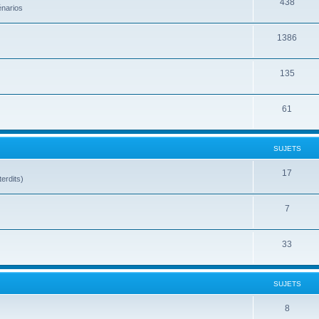
438
énarios
1386
135
61
SUJETS
17
terdits)
7
33
SUJETS
8