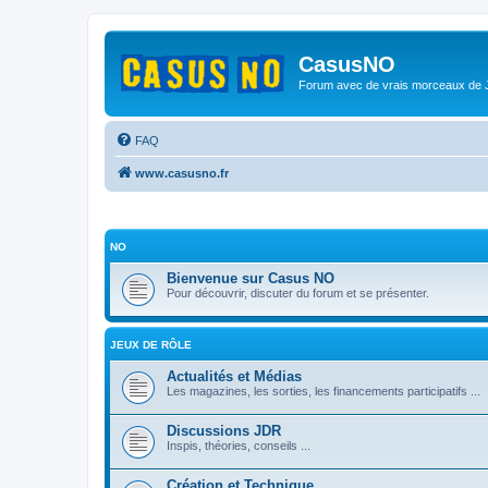
CasusNO
Forum avec de vrais morceaux de
FAQ
www.casusno.fr
NO
Bienvenue sur Casus NO
Pour découvrir, discuter du forum et se présenter.
JEUX DE RÔLE
Actualités et Médias
Les magazines, les sorties, les financements participatifs ...
Discussions JDR
Inspis, théories, conseils ...
Création et Technique