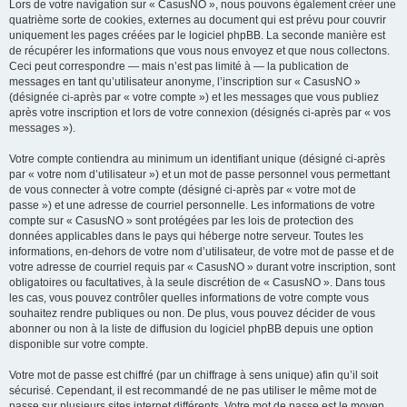
Lors de votre navigation sur « CasusNO », nous pouvons également créer une
quatrième sorte de cookies, externes au document qui est prévu pour couvrir
uniquement les pages créées par le logiciel phpBB. La seconde manière est
de récupérer les informations que vous nous envoyez et que nous collectons.
Ceci peut correspondre — mais n’est pas limité à — la publication de
messages en tant qu’utilisateur anonyme, l’inscription sur « CasusNO »
(désignée ci-après par « votre compte ») et les messages que vous publiez
après votre inscription et lors de votre connexion (désignés ci-après par « vos
messages »).
Votre compte contiendra au minimum un identifiant unique (désigné ci-après
par « votre nom d’utilisateur ») et un mot de passe personnel vous permettant
de vous connecter à votre compte (désigné ci-après par « votre mot de
passe ») et une adresse de courriel personnelle. Les informations de votre
compte sur « CasusNO » sont protégées par les lois de protection des
données applicables dans le pays qui héberge notre serveur. Toutes les
informations, en-dehors de votre nom d’utilisateur, de votre mot de passe et de
votre adresse de courriel requis par « CasusNO » durant votre inscription, sont
obligatoires ou facultatives, à la seule discrétion de « CasusNO ». Dans tous
les cas, vous pouvez contrôler quelles informations de votre compte vous
souhaitez rendre publiques ou non. De plus, vous pouvez décider de vous
abonner ou non à la liste de diffusion du logiciel phpBB depuis une option
disponible sur votre compte.
Votre mot de passe est chiffré (par un chiffrage à sens unique) afin qu’il soit
sécurisé. Cependant, il est recommandé de ne pas utiliser le même mot de
passe sur plusieurs sites internet différents. Votre mot de passe est le moyen