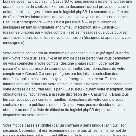
Lors de votre navigation sur « CasusNO », nous pouvons également créer une
quatrième sorte de cookies, externes au document qui est prévu pour couvrir
uniquement les pages créées par le logiciel phpBB. La seconde manière est
de récupérer les informations que vous nous envoyez et que nous collectons.
Ceci peut correspondre — mais n’est pas limité à — la publication de
messages en tant qu’utilisateur anonyme, l’inscription sur « CasusNO »
(désignée ci-après par « votre compte ») et les messages que vous publiez
après votre inscription et lors de votre connexion (désignés ci-après par « vos
messages »).
Votre compte contiendra au minimum un identifiant unique (désigné ci-après
par « votre nom d’utilisateur ») et un mot de passe personnel vous permettant
de vous connecter à votre compte (désigné ci-après par « votre mot de
passe ») et une adresse de courriel personnelle. Les informations de votre
compte sur « CasusNO » sont protégées par les lois de protection des
données applicables dans le pays qui héberge notre serveur. Toutes les
informations, en-dehors de votre nom d’utilisateur, de votre mot de passe et de
votre adresse de courriel requis par « CasusNO » durant votre inscription, sont
obligatoires ou facultatives, à la seule discrétion de « CasusNO ». Dans tous
les cas, vous pouvez contrôler quelles informations de votre compte vous
souhaitez rendre publiques ou non. De plus, vous pouvez décider de vous
abonner ou non à la liste de diffusion du logiciel phpBB depuis une option
disponible sur votre compte.
Votre mot de passe est chiffré (par un chiffrage à sens unique) afin qu’il soit
sécurisé. Cependant, il est recommandé de ne pas utiliser le même mot de
passe sur plusieurs sites internet différents. Votre mot de passe est le moyen