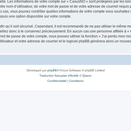
elle. Les informations de votre compte sur « CasusNO » sont protégées par les loi
tre nom d’utilisateur, de votre mot de passe et de votre adresse de courriel requis 
les cas, vous pouvez contrôler quelles informations de votre compte vous souhaite
epuis une option disponible sur votre compte.
afin qu’il soit sécurisé. Cependant, il est recommandé de ne pas utiliser le même mot
illez donc à le conservez précieusement. En aucun cas une personne affiliée à « 
ot de passe de votre compte, vous pouvez utiliser la fonction « J’ai perdu mon mot
ilisateur et votre adresse de courriel et le logiciel phpBB générera alors un nouv
Développé par
phpBB
® Forum Software © phpBB Limited
Traduction française officielle
©
Qiaeru
Confidentialité
|
Conditions