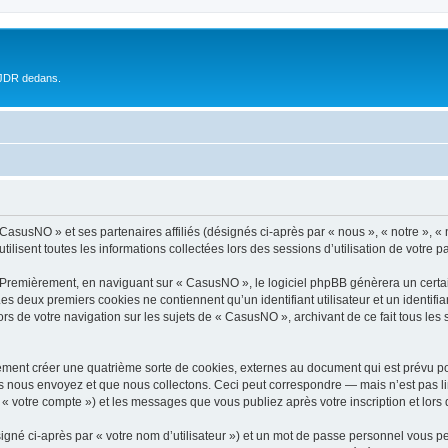
 JDR dedans.
 CasusNO » et ses partenaires affiliés (désignés ci-après par « nous », « notre », 
ilisent toutes les informations collectées lors des sessions d’utilisation de votre p
 Premièrement, en naviguant sur « CasusNO », le logiciel phpBB génèrera un certai
 Les deux premiers cookies ne contiennent qu’un identifiant utilisateur et un ident
ors de votre navigation sur les sujets de « CasusNO », archivant de ce fait tous les
ment créer une quatrième sorte de cookies, externes au document qui est prévu po
 nous envoyez et que nous collectons. Ceci peut correspondre — mais n’est pas lim
« votre compte ») et les messages que vous publiez après votre inscription et lors
igné ci-après par « votre nom d’utilisateur ») et un mot de passe personnel vous p