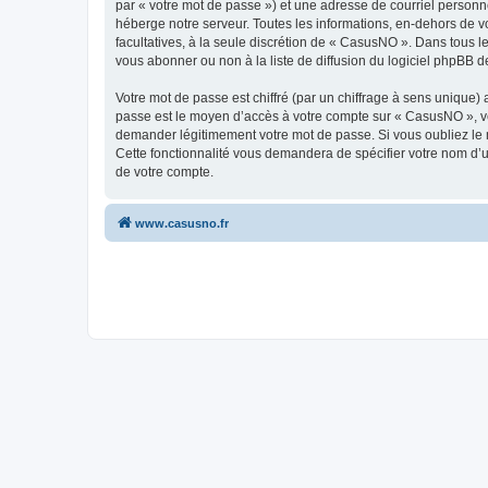
par « votre mot de passe ») et une adresse de courriel personn
héberge notre serveur. Toutes les informations, en-dehors de vo
facultatives, à la seule discrétion de « CasusNO ». Dans tous 
vous abonner ou non à la liste de diffusion du logiciel phpBB d
Votre mot de passe est chiffré (par un chiffrage à sens unique) 
passe est le moyen d’accès à votre compte sur « CasusNO », ve
demander légitimement votre mot de passe. Si vous oubliez le m
Cette fonctionnalité vous demandera de spécifier votre nom d’ut
de votre compte.
www.casusno.fr