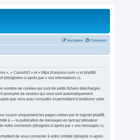
Inscription
Connexion
« nos », « CasusNO » et « https://casusno.com ») et phpBB
art (désignées ci-après par « vos informations »).
n nombre de cookies qui sont de petits fichiers téléchargés
ifiant anonyme de session qui vous sont automatiquement
 sujets que vous avez consultés et permettant d’améliorer votre
ur couvrir uniquement les pages créées par le logiciel phpBB.
ité à — la publication de messages en tant qu’utilisateur
 de votre connexion (désignés ci-après par « vos messages »).
ermettant de vous connecter à votre compte (désigné ci-après