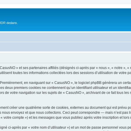
 JDR dedans.
 CasusNO » et ses partenaires affiliés (désignés ci-après par « nous », « notre », 
ilisent toutes les informations collectées lors des sessions d’utilisation de votre p
 Premièrement, en naviguant sur « CasusNO », le logiciel phpBB génèrera un certai
 Les deux premiers cookies ne contiennent qu’un identifiant utilisateur et un ident
ors de votre navigation sur les sujets de « CasusNO », archivant de ce fait tous les
ment créer une quatrième sorte de cookies, externes au document qui est prévu po
 nous envoyez et que nous collectons. Ceci peut correspondre — mais n’est pas lim
« votre compte ») et les messages que vous publiez après votre inscription et lors
igné ci-après par « votre nom d’utilisateur ») et un mot de passe personnel vous p