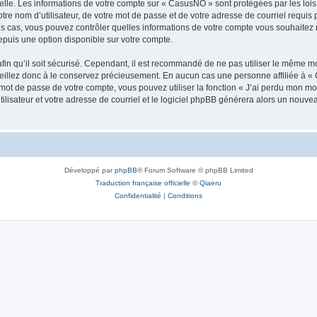
elle. Les informations de votre compte sur « CasusNO » sont protégées par les loi
tre nom d’utilisateur, de votre mot de passe et de votre adresse de courriel requis 
les cas, vous pouvez contrôler quelles informations de votre compte vous souhaite
epuis une option disponible sur votre compte.
afin qu’il soit sécurisé. Cependant, il est recommandé de ne pas utiliser le même mot
illez donc à le conservez précieusement. En aucun cas une personne affiliée à « 
ot de passe de votre compte, vous pouvez utiliser la fonction « J’ai perdu mon mot
ilisateur et votre adresse de courriel et le logiciel phpBB générera alors un nouv
Développé par
phpBB
® Forum Software © phpBB Limited
Traduction française officielle
©
Qiaeru
Confidentialité
|
Conditions