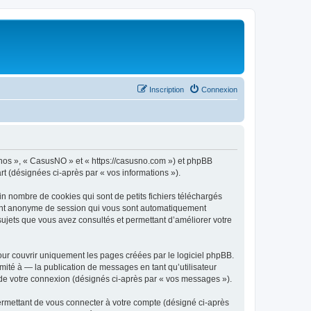
Inscription
Connexion
« nos », « CasusNO » et « https://casusno.com ») et phpBB
art (désignées ci-après par « vos informations »).
n nombre de cookies qui sont de petits fichiers téléchargés
ifiant anonyme de session qui vous sont automatiquement
 sujets que vous avez consultés et permettant d’améliorer votre
ur couvrir uniquement les pages créées par le logiciel phpBB.
ité à — la publication de messages en tant qu’utilisateur
 de votre connexion (désignés ci-après par « vos messages »).
ermettant de vous connecter à votre compte (désigné ci-après