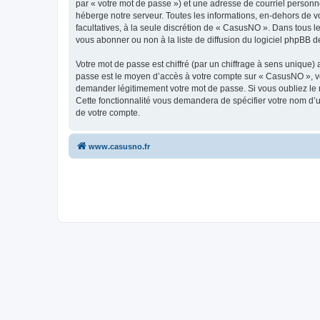
par « votre mot de passe ») et une adresse de courriel personn
héberge notre serveur. Toutes les informations, en-dehors de vo
facultatives, à la seule discrétion de « CasusNO ». Dans tous 
vous abonner ou non à la liste de diffusion du logiciel phpBB d
Votre mot de passe est chiffré (par un chiffrage à sens unique) 
passe est le moyen d’accès à votre compte sur « CasusNO », ve
demander légitimement votre mot de passe. Si vous oubliez le m
Cette fonctionnalité vous demandera de spécifier votre nom d’ut
de votre compte.
www.casusno.fr