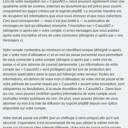
Lors de votre navigation sur « CasusNO », nous pouvons également créer une
quatrième sorte de cookies, externes au document qui est prévu pour couvrir
uniquement les pages créées par le logiciel phpBB. La seconde manière est
de récupérer les informations que vous nous envoyez et que nous collectons.
Ceci peut correspondre — mais n’est pas limité à — la publication de
messages en tant qu’utilisateur anonyme, l’inscription sur « CasusNO »
(désignée ci-après par « votre compte ») et les messages que vous publiez
après votre inscription et lors de votre connexion (désignés ci-après par « vos
messages »).
Votre compte contiendra au minimum un identifiant unique (désigné ci-après
par « votre nom d’utilisateur ») et un mot de passe personnel vous permettant
de vous connecter à votre compte (désigné ci-après par « votre mot de
passe ») et une adresse de courriel personnelle. Les informations de votre
compte sur « CasusNO » sont protégées par les lois de protection des
données applicables dans le pays qui héberge notre serveur. Toutes les
informations, en-dehors de votre nom d’utilisateur, de votre mot de passe et de
votre adresse de courriel requis par « CasusNO » durant votre inscription, sont
obligatoires ou facultatives, à la seule discrétion de « CasusNO ». Dans tous
les cas, vous pouvez contrôler quelles informations de votre compte vous
souhaitez rendre publiques ou non. De plus, vous pouvez décider de vous
abonner ou non à la liste de diffusion du logiciel phpBB depuis une option
disponible sur votre compte.
Votre mot de passe est chiffré (par un chiffrage à sens unique) afin qu’il soit
sécurisé. Cependant, il est recommandé de ne pas utiliser le même mot de
passe sur plusieurs sites internet différents. Votre mot de passe est le moyen