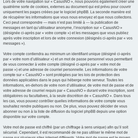
Lors de votre navigation sur « CasusNO », nous pouvons également créer une
quatrième sorte de cookies, externes au document qui est prévu pour couvrir
uniquement les pages créées par le logiciel phpBB. La seconde manière est
de récupérer les informations que vous nous envoyez et que nous collectons.
Ceci peut correspondre — mais n’est pas limité à — la publication de
messages en tant qu’utilisateur anonyme, l’inscription sur « CasusNO »
(désignée ci-après par « votre compte ») et les messages que vous publiez
après votre inscription et lors de votre connexion (désignés ci-après par « vos
messages »).
Votre compte contiendra au minimum un identifiant unique (désigné ci-après
par « votre nom d’utilisateur ») et un mot de passe personnel vous permettant
de vous connecter à votre compte (désigné ci-après par « votre mot de
passe ») et une adresse de courriel personnelle. Les informations de votre
compte sur « CasusNO » sont protégées par les lois de protection des
données applicables dans le pays qui héberge notre serveur. Toutes les
informations, en-dehors de votre nom d’utilisateur, de votre mot de passe et de
votre adresse de courriel requis par « CasusNO » durant votre inscription, sont
obligatoires ou facultatives, à la seule discrétion de « CasusNO ». Dans tous
les cas, vous pouvez contrôler quelles informations de votre compte vous
souhaitez rendre publiques ou non. De plus, vous pouvez décider de vous
abonner ou non à la liste de diffusion du logiciel phpBB depuis une option
disponible sur votre compte.
Votre mot de passe est chiffré (par un chiffrage à sens unique) afin qu’il soit
sécurisé. Cependant, il est recommandé de ne pas utiliser le même mot de
passe sur plusieurs sites internet différents. Votre mot de passe est le moyen