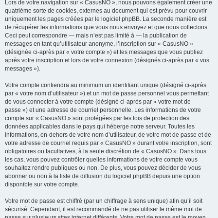
Lors de votre navigation sur « CasusNO », nous pouvons également créer une
quatrième sorte de cookies, externes au document qui est prévu pour couvrir
uniquement les pages créées par le logiciel phpBB. La seconde manière est
de récupérer les informations que vous nous envoyez et que nous collectons.
Ceci peut correspondre — mais n’est pas limité à — la publication de
messages en tant qu’utilisateur anonyme, l’inscription sur « CasusNO »
(désignée ci-après par « votre compte ») et les messages que vous publiez
après votre inscription et lors de votre connexion (désignés ci-après par « vos
messages »).
Votre compte contiendra au minimum un identifiant unique (désigné ci-après
par « votre nom d’utilisateur ») et un mot de passe personnel vous permettant
de vous connecter à votre compte (désigné ci-après par « votre mot de
passe ») et une adresse de courriel personnelle. Les informations de votre
compte sur « CasusNO » sont protégées par les lois de protection des
données applicables dans le pays qui héberge notre serveur. Toutes les
informations, en-dehors de votre nom d’utilisateur, de votre mot de passe et de
votre adresse de courriel requis par « CasusNO » durant votre inscription, sont
obligatoires ou facultatives, à la seule discrétion de « CasusNO ». Dans tous
les cas, vous pouvez contrôler quelles informations de votre compte vous
souhaitez rendre publiques ou non. De plus, vous pouvez décider de vous
abonner ou non à la liste de diffusion du logiciel phpBB depuis une option
disponible sur votre compte.
Votre mot de passe est chiffré (par un chiffrage à sens unique) afin qu’il soit
sécurisé. Cependant, il est recommandé de ne pas utiliser le même mot de
passe sur plusieurs sites internet différents. Votre mot de passe est le moyen