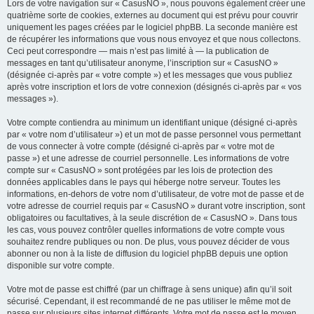
Lors de votre navigation sur « CasusNO », nous pouvons également créer une
quatrième sorte de cookies, externes au document qui est prévu pour couvrir
uniquement les pages créées par le logiciel phpBB. La seconde manière est
de récupérer les informations que vous nous envoyez et que nous collectons.
Ceci peut correspondre — mais n’est pas limité à — la publication de
messages en tant qu’utilisateur anonyme, l’inscription sur « CasusNO »
(désignée ci-après par « votre compte ») et les messages que vous publiez
après votre inscription et lors de votre connexion (désignés ci-après par « vos
messages »).
Votre compte contiendra au minimum un identifiant unique (désigné ci-après
par « votre nom d’utilisateur ») et un mot de passe personnel vous permettant
de vous connecter à votre compte (désigné ci-après par « votre mot de
passe ») et une adresse de courriel personnelle. Les informations de votre
compte sur « CasusNO » sont protégées par les lois de protection des
données applicables dans le pays qui héberge notre serveur. Toutes les
informations, en-dehors de votre nom d’utilisateur, de votre mot de passe et de
votre adresse de courriel requis par « CasusNO » durant votre inscription, sont
obligatoires ou facultatives, à la seule discrétion de « CasusNO ». Dans tous
les cas, vous pouvez contrôler quelles informations de votre compte vous
souhaitez rendre publiques ou non. De plus, vous pouvez décider de vous
abonner ou non à la liste de diffusion du logiciel phpBB depuis une option
disponible sur votre compte.
Votre mot de passe est chiffré (par un chiffrage à sens unique) afin qu’il soit
sécurisé. Cependant, il est recommandé de ne pas utiliser le même mot de
passe sur plusieurs sites internet différents. Votre mot de passe est le moyen