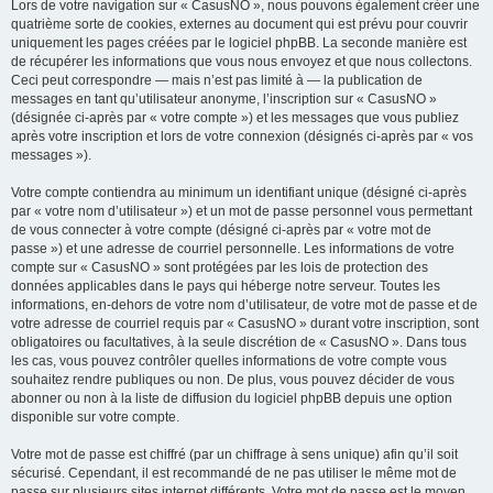
Lors de votre navigation sur « CasusNO », nous pouvons également créer une
quatrième sorte de cookies, externes au document qui est prévu pour couvrir
uniquement les pages créées par le logiciel phpBB. La seconde manière est
de récupérer les informations que vous nous envoyez et que nous collectons.
Ceci peut correspondre — mais n’est pas limité à — la publication de
messages en tant qu’utilisateur anonyme, l’inscription sur « CasusNO »
(désignée ci-après par « votre compte ») et les messages que vous publiez
après votre inscription et lors de votre connexion (désignés ci-après par « vos
messages »).
Votre compte contiendra au minimum un identifiant unique (désigné ci-après
par « votre nom d’utilisateur ») et un mot de passe personnel vous permettant
de vous connecter à votre compte (désigné ci-après par « votre mot de
passe ») et une adresse de courriel personnelle. Les informations de votre
compte sur « CasusNO » sont protégées par les lois de protection des
données applicables dans le pays qui héberge notre serveur. Toutes les
informations, en-dehors de votre nom d’utilisateur, de votre mot de passe et de
votre adresse de courriel requis par « CasusNO » durant votre inscription, sont
obligatoires ou facultatives, à la seule discrétion de « CasusNO ». Dans tous
les cas, vous pouvez contrôler quelles informations de votre compte vous
souhaitez rendre publiques ou non. De plus, vous pouvez décider de vous
abonner ou non à la liste de diffusion du logiciel phpBB depuis une option
disponible sur votre compte.
Votre mot de passe est chiffré (par un chiffrage à sens unique) afin qu’il soit
sécurisé. Cependant, il est recommandé de ne pas utiliser le même mot de
passe sur plusieurs sites internet différents. Votre mot de passe est le moyen