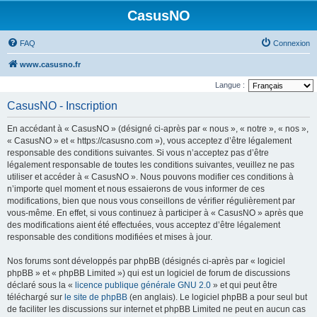
CasusNO
FAQ
Connexion
www.casusno.fr
Langue :
CasusNO - Inscription
En accédant à « CasusNO » (désigné ci-après par « nous », « notre », « nos »,
« CasusNO » et « https://casusno.com »), vous acceptez d’être légalement
responsable des conditions suivantes. Si vous n’acceptez pas d’être
légalement responsable de toutes les conditions suivantes, veuillez ne pas
utiliser et accéder à « CasusNO ». Nous pouvons modifier ces conditions à
n’importe quel moment et nous essaierons de vous informer de ces
modifications, bien que nous vous conseillons de vérifier régulièrement par
vous-même. En effet, si vous continuez à participer à « CasusNO » après que
des modifications aient été effectuées, vous acceptez d’être légalement
responsable des conditions modifiées et mises à jour.
Nos forums sont développés par phpBB (désignés ci-après par « logiciel
phpBB » et « phpBB Limited ») qui est un logiciel de forum de discussions
déclaré sous la «
licence publique générale GNU 2.0
» et qui peut être
téléchargé sur
le site de phpBB
(en anglais). Le logiciel phpBB a pour seul but
de faciliter les discussions sur internet et phpBB Limited ne peut en aucun cas