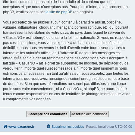
être tenu comme responsable de la conduite et du contenu que nous
acceptons et que nous n’acceptons pas. Pour plus d’informations concernant
phpBB, veuillez consulter
le site de phpBB
(en anglais).
Vous acceptez de ne publier aucun contenu à caractère abusif, obscène,
vulgaire, diffamatoire, choquant, menaçant, pornographique, etc. qui pourrait
transgresser la législation de votre pays, du pays dans lequel le serveur de
« CasusNO » est hébergé ou encore la loi internationale. Si vous ne respectez
pas ces dispositions, vous vous exposez à un bannissement immédiat et
définitif et nous nous réservons le droit d’avertir votre fournisseur d’accès à
internet et les autorités officielles. L’adresse IP de tous les messages est
enregistrée afin d’aider au renforcement de ces conditions. Vous acceptez le
fait que « CasusNO » ait le droit de supprimer, de modifier, de déplacer ou de
verrouiller n’importe quel sujet et message à n’importe quel moment si nous
estimons cela nécessaire. En tant qu’utilisateur, vous acceptez que toutes les
informations que vous avez renseignées soient enregistrées dans notre base
de données. Bien que ces informations ne seront pas diffusées à une tierce
partie sans votre consentement, ni « CasusNO », ni phpBB, ne pourront être
tenus comme responsables en cas de tentative de piratage informatique visant
à compromettre vos données.
www.casusno.fr
Supprimer les cookies
Fuseau horaire sur
UTC+02:00