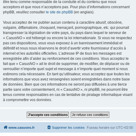
être tenu comme responsable de la conduite et du contenu que nous
acceptons et que nous n’acceptons pas. Pour plus d’informations concernant
phpBB, veuillez consulter
le site de phpBB
(en anglais).
Vous acceptez de ne publier aucun contenu à caractère abusif, obscène,
vulgaire, diffamatoire, choquant, menaçant, pornographique, etc. qui pourrait
transgresser la législation de votre pays, du pays dans lequel le serveur de
« CasusNO » est hébergé ou encore la loi internationale. Si vous ne respectez
pas ces dispositions, vous vous exposez à un bannissement immédiat et
définitif et nous nous réservons le droit d’avertir votre fournisseur d’accès à
internet et les autorités officielles. L’adresse IP de tous les messages est
enregistrée afin d’aider au renforcement de ces conditions. Vous acceptez le
fait que « CasusNO » ait le droit de supprimer, de modifier, de déplacer ou de
verrouiller n’importe quel sujet et message à n’importe quel moment si nous
estimons cela nécessaire. En tant qu’utilisateur, vous acceptez que toutes les
informations que vous avez renseignées soient enregistrées dans notre base
de données. Bien que ces informations ne seront pas diffusées à une tierce
partie sans votre consentement, ni « CasusNO », ni phpBB, ne pourront être
tenus comme responsables en cas de tentative de piratage informatique visant
à compromettre vos données.
www.casusno.fr
Supprimer les cookies
Fuseau horaire sur
UTC+02:00