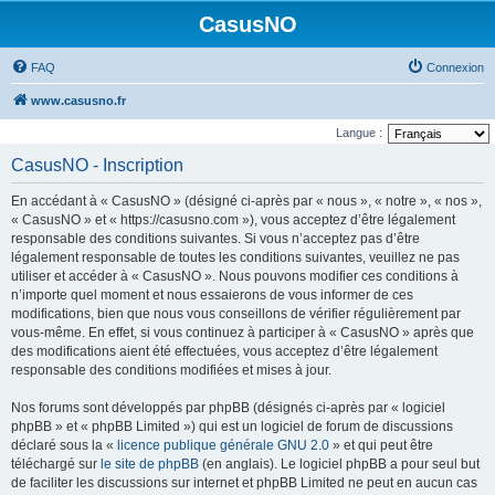
CasusNO
FAQ
Connexion
www.casusno.fr
Langue :
CasusNO - Inscription
En accédant à « CasusNO » (désigné ci-après par « nous », « notre », « nos »,
« CasusNO » et « https://casusno.com »), vous acceptez d’être légalement
responsable des conditions suivantes. Si vous n’acceptez pas d’être
légalement responsable de toutes les conditions suivantes, veuillez ne pas
utiliser et accéder à « CasusNO ». Nous pouvons modifier ces conditions à
n’importe quel moment et nous essaierons de vous informer de ces
modifications, bien que nous vous conseillons de vérifier régulièrement par
vous-même. En effet, si vous continuez à participer à « CasusNO » après que
des modifications aient été effectuées, vous acceptez d’être légalement
responsable des conditions modifiées et mises à jour.
Nos forums sont développés par phpBB (désignés ci-après par « logiciel
phpBB » et « phpBB Limited ») qui est un logiciel de forum de discussions
déclaré sous la «
licence publique générale GNU 2.0
» et qui peut être
téléchargé sur
le site de phpBB
(en anglais). Le logiciel phpBB a pour seul but
de faciliter les discussions sur internet et phpBB Limited ne peut en aucun cas