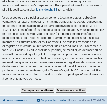
être tenu comme responsable de la conduite et du contenu que nous
acceptons et que nous n’acceptons pas. Pour plus d’informations concernant
phpBB, veuillez consulter
le site de phpBB
(en anglais).
Vous acceptez de ne publier aucun contenu à caractère abusif, obscène,
vulgaire, diffamatoire, choquant, menaçant, pornographique, etc. qui pourrait
transgresser la législation de votre pays, du pays dans lequel le serveur de
« CasusNO » est hébergé ou encore la loi internationale. Si vous ne respectez
pas ces dispositions, vous vous exposez à un bannissement immédiat et
définitif et nous nous réservons le droit d’avertir votre fournisseur d’accès à
internet et les autorités officielles. L’adresse IP de tous les messages est
enregistrée afin d’aider au renforcement de ces conditions. Vous acceptez le
fait que « CasusNO » ait le droit de supprimer, de modifier, de déplacer ou de
verrouiller n’importe quel sujet et message à n’importe quel moment si nous
estimons cela nécessaire. En tant qu’utilisateur, vous acceptez que toutes les
informations que vous avez renseignées soient enregistrées dans notre base
de données. Bien que ces informations ne seront pas diffusées à une tierce
partie sans votre consentement, ni « CasusNO », ni phpBB, ne pourront être
tenus comme responsables en cas de tentative de piratage informatique visant
à compromettre vos données.
www.casusno.fr
Supprimer les cookies
Fuseau horaire sur
UTC+02:00