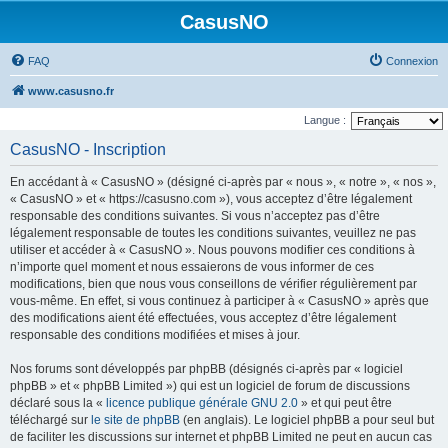
CasusNO
FAQ
Connexion
www.casusno.fr
Langue :
CasusNO - Inscription
En accédant à « CasusNO » (désigné ci-après par « nous », « notre », « nos »,
« CasusNO » et « https://casusno.com »), vous acceptez d’être légalement
responsable des conditions suivantes. Si vous n’acceptez pas d’être
légalement responsable de toutes les conditions suivantes, veuillez ne pas
utiliser et accéder à « CasusNO ». Nous pouvons modifier ces conditions à
n’importe quel moment et nous essaierons de vous informer de ces
modifications, bien que nous vous conseillons de vérifier régulièrement par
vous-même. En effet, si vous continuez à participer à « CasusNO » après que
des modifications aient été effectuées, vous acceptez d’être légalement
responsable des conditions modifiées et mises à jour.
Nos forums sont développés par phpBB (désignés ci-après par « logiciel
phpBB » et « phpBB Limited ») qui est un logiciel de forum de discussions
déclaré sous la «
licence publique générale GNU 2.0
» et qui peut être
téléchargé sur
le site de phpBB
(en anglais). Le logiciel phpBB a pour seul but
de faciliter les discussions sur internet et phpBB Limited ne peut en aucun cas