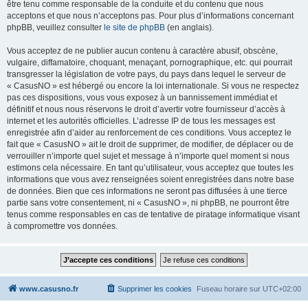
être tenu comme responsable de la conduite et du contenu que nous
acceptons et que nous n’acceptons pas. Pour plus d’informations concernant
phpBB, veuillez consulter
le site de phpBB
(en anglais).
Vous acceptez de ne publier aucun contenu à caractère abusif, obscène,
vulgaire, diffamatoire, choquant, menaçant, pornographique, etc. qui pourrait
transgresser la législation de votre pays, du pays dans lequel le serveur de
« CasusNO » est hébergé ou encore la loi internationale. Si vous ne respectez
pas ces dispositions, vous vous exposez à un bannissement immédiat et
définitif et nous nous réservons le droit d’avertir votre fournisseur d’accès à
internet et les autorités officielles. L’adresse IP de tous les messages est
enregistrée afin d’aider au renforcement de ces conditions. Vous acceptez le
fait que « CasusNO » ait le droit de supprimer, de modifier, de déplacer ou de
verrouiller n’importe quel sujet et message à n’importe quel moment si nous
estimons cela nécessaire. En tant qu’utilisateur, vous acceptez que toutes les
informations que vous avez renseignées soient enregistrées dans notre base
de données. Bien que ces informations ne seront pas diffusées à une tierce
partie sans votre consentement, ni « CasusNO », ni phpBB, ne pourront être
tenus comme responsables en cas de tentative de piratage informatique visant
à compromettre vos données.
www.casusno.fr
Supprimer les cookies
Fuseau horaire sur
UTC+02:00