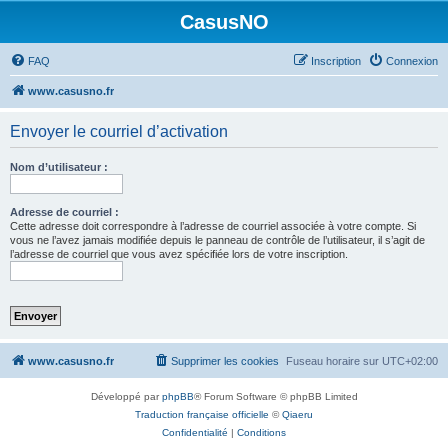
CasusNO
FAQ
Inscription
Connexion
www.casusno.fr
Envoyer le courriel d’activation
Nom d’utilisateur :
Adresse de courriel :
Cette adresse doit correspondre à l’adresse de courriel associée à votre compte. Si
vous ne l’avez jamais modifiée depuis le panneau de contrôle de l’utilisateur, il s’agit de
l’adresse de courriel que vous avez spécifiée lors de votre inscription.
www.casusno.fr
Supprimer les cookies
Fuseau horaire sur
UTC+02:00
Développé par
phpBB
® Forum Software © phpBB Limited
Traduction française officielle
©
Qiaeru
Confidentialité
|
Conditions