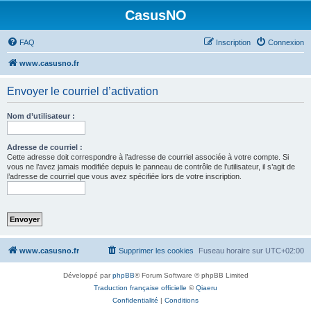
CasusNO
FAQ
Inscription
Connexion
www.casusno.fr
Envoyer le courriel d’activation
Nom d’utilisateur :
Adresse de courriel :
Cette adresse doit correspondre à l’adresse de courriel associée à votre compte. Si
vous ne l’avez jamais modifiée depuis le panneau de contrôle de l’utilisateur, il s’agit de
l’adresse de courriel que vous avez spécifiée lors de votre inscription.
www.casusno.fr
Supprimer les cookies
Fuseau horaire sur
UTC+02:00
Développé par
phpBB
® Forum Software © phpBB Limited
Traduction française officielle
©
Qiaeru
Confidentialité
|
Conditions