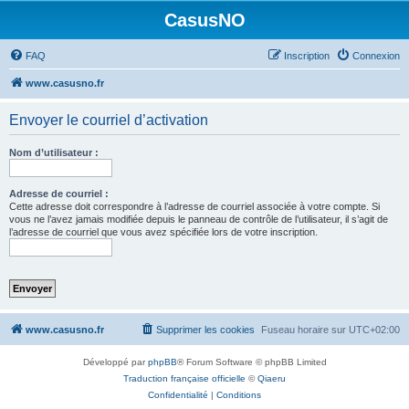
CasusNO
FAQ
Inscription
Connexion
www.casusno.fr
Envoyer le courriel d’activation
Nom d’utilisateur :
Adresse de courriel :
Cette adresse doit correspondre à l’adresse de courriel associée à votre compte. Si
vous ne l’avez jamais modifiée depuis le panneau de contrôle de l’utilisateur, il s’agit de
l’adresse de courriel que vous avez spécifiée lors de votre inscription.
www.casusno.fr
Supprimer les cookies
Fuseau horaire sur
UTC+02:00
Développé par
phpBB
® Forum Software © phpBB Limited
Traduction française officielle
©
Qiaeru
Confidentialité
|
Conditions