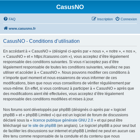
CasusNO
FAQ
Inscription
Connexion
www.casusno.fr
CasusNO - Conditions d’utilisation
En accédant à « CasusNO » (désigné ci-après par « nous », « notre », « nos »,
« CasusNO » et « https://casusno.com »), vous acceptez d’être légalement
responsable des conditions suivantes. Si vous n’acceptez pas d’être
légalement responsable de toutes les conditions suivantes, veuillez ne pas
utiliser et accéder à « CasusNO ». Nous pouvons modifier ces conditions à
n’importe quel moment et nous essaierons de vous informer de ces
modifications, bien que nous vous conseillons de vérifier régulièrement par
vous-même. En effet, si vous continuez à participer à « CasusNO » après que
des modifications aient été effectuées, vous acceptez d’être légalement
responsable des conditions modifiées et mises à jour.
Nos forums sont développés par phpBB (désignés ci-après par « logiciel
phpBB » et « phpBB Limited ») qui est un logiciel de forum de discussions
déclaré sous la «
licence publique générale GNU 2.0
» et qui peut être
téléchargé sur
le site de phpBB
(en anglais). Le logiciel phpBB a pour seul but
de faciliter les discussions sur internet et phpBB Limited ne peut en aucun cas
être tenu comme responsable de la conduite et du contenu que nous