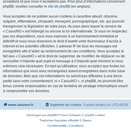
acceptons et que nous n’acceptons pas. Pour plus d’informations concernant
phpBB, veuillez consulter
le site de phpBB
(en anglais).
Vous acceptez de ne publier aucun contenu à caractère abusif, obscène,
vulgaire, diffamatoire, choquant, menaçant, pornographique, etc. qui pourrait
transgresser la législation de votre pays, du pays dans lequel le serveur de
« CasusNO » est hébergé ou encore la loi internationale. Si vous ne respectez
pas ces dispositions, vous vous exposez à un bannissement immédiat et
définitif et nous nous réservons le droit d’avertir votre fournisseur d’accès à
internet et les autorités officielles. L’adresse IP de tous les messages est
enregistrée afin d’aider au renforcement de ces conditions. Vous acceptez le
fait que « CasusNO » ait le droit de supprimer, de modifier, de déplacer ou de
verrouiller n’importe quel sujet et message à n’importe quel moment si nous
estimons cela nécessaire. En tant qu’utilisateur, vous acceptez que toutes les
informations que vous avez renseignées soient enregistrées dans notre base
de données. Bien que ces informations ne seront pas diffusées à une tierce
partie sans votre consentement, ni « CasusNO », ni phpBB, ne pourront être
tenus comme responsables en cas de tentative de piratage informatique visant
à compromettre vos données.
www.casusno.fr
Supprimer les cookies
Fuseau horaire sur
UTC+02:00
Développé par
phpBB
® Forum Software © phpBB Limited
Traduction française officielle
©
Qiaeru
Confidentialité
|
Conditions