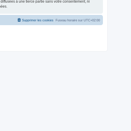
iffusées à une tierce partie sans votre consentement, ni
nées.
Supprimer les cookies
Fuseau horaire sur
UTC+02:00