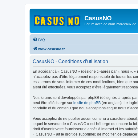
CasusNO
Forum avec de vrais morceaux de
FAQ
www.casusno.fr
CasusNO - Conditions d’utilisation
En accédant à « CasusNO » (désigné ci-après par « nous », « n
n’acceptez pas d’être légalement responsable de toutes les co
essaierons de vous informer de ces modifications, bien que nou
aient été effectuées, vous acceptez d’être légalement responsa
Nos forums sont développés par phpBB (désignés ci-après par «
peut être téléchargé sur
le site de phpBB
(en anglais). Le logic
conduite et du contenu que nous acceptons et que nous n’acce
Vous acceptez de ne publier aucun contenu à caractère abusif, 
lequel le serveur de « CasusNO » est hébergé ou encore la loi 
droit d’avertir votre fournisseur d’accès à internet et les autor
« CasusNO » ait le droit de supprimer, de modifier, de déplacer