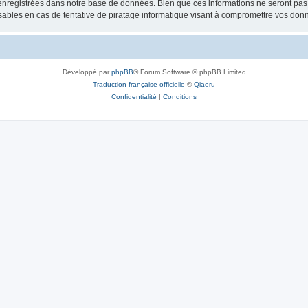
nregistrées dans notre base de données. Bien que ces informations ne seront pas d
bles en cas de tentative de piratage informatique visant à compromettre vos don
Développé par
phpBB
® Forum Software © phpBB Limited
Traduction française officielle
©
Qiaeru
Confidentialité
|
Conditions