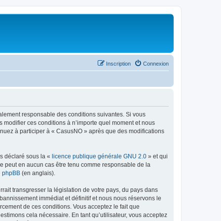
Inscription
Connexion
galement responsable des conditions suivantes. Si vous
s modifier ces conditions à n’importe quel moment et nous
tinuez à participer à « CasusNO » après que des modifications
ns déclaré sous la «
licence publique générale GNU 2.0
» et qui
ed ne peut en aucun cas être tenu comme responsable de la
de phpBB
(en anglais).
ait transgresser la législation de votre pays, du pays dans
bannissement immédiat et définitif et nous nous réservons le
nforcement de ces conditions. Vous acceptez le fait que
estimons cela nécessaire. En tant qu’utilisateur, vous acceptez