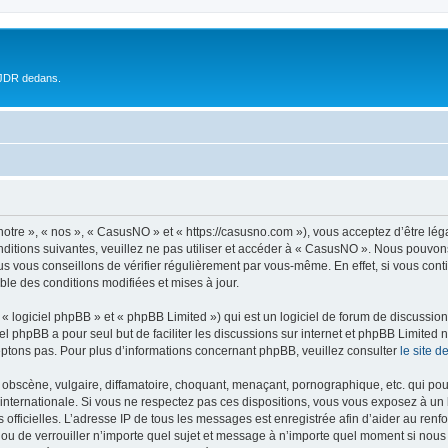
 JDR dedans.
otre », « nos », « CasusNO » et « https://casusno.com »), vous acceptez d’être lé
nditions suivantes, veuillez ne pas utiliser et accéder à « CasusNO ». Nous pouvon
s vous conseillons de vérifier régulièrement par vous-même. En effet, si vous con
ble des conditions modifiées et mises à jour.
 logiciel phpBB » et « phpBB Limited ») qui est un logiciel de forum de discussio
iel phpBB a pour seul but de faciliter les discussions sur internet et phpBB Limit
ptons pas. Pour plus d’informations concernant phpBB, veuillez consulter
le site 
obscène, vulgaire, diffamatoire, choquant, menaçant, pornographique, etc. qui pourr
internationale. Si vous ne respectez pas ces dispositions, vous vous exposez à un 
ités officielles. L’adresse IP de tous les messages est enregistrée afin d’aider au re
 ou de verrouiller n’importe quel sujet et message à n’importe quel moment si nous 