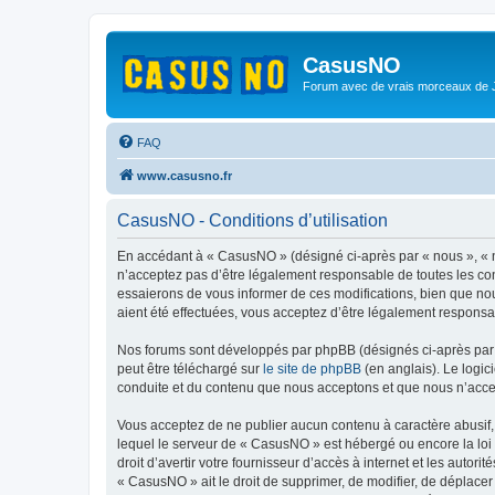
CasusNO
Forum avec de vrais morceaux de
FAQ
www.casusno.fr
CasusNO - Conditions d’utilisation
En accédant à « CasusNO » (désigné ci-après par « nous », « n
n’acceptez pas d’être légalement responsable de toutes les co
essaierons de vous informer de ces modifications, bien que nou
aient été effectuées, vous acceptez d’être légalement responsa
Nos forums sont développés par phpBB (désignés ci-après par «
peut être téléchargé sur
le site de phpBB
(en anglais). Le logic
conduite et du contenu que nous acceptons et que nous n’acce
Vous acceptez de ne publier aucun contenu à caractère abusif, 
lequel le serveur de « CasusNO » est hébergé ou encore la loi 
droit d’avertir votre fournisseur d’accès à internet et les autor
« CasusNO » ait le droit de supprimer, de modifier, de déplacer