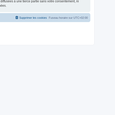
iffusées à une tierce partie sans votre consentement, ni
nées.
Supprimer les cookies
Fuseau horaire sur
UTC+02:00