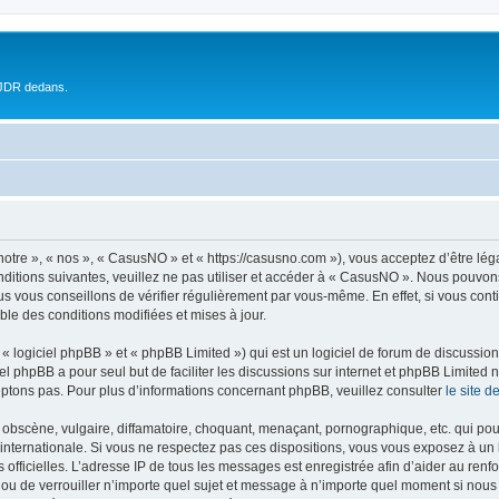
 JDR dedans.
otre », « nos », « CasusNO » et « https://casusno.com »), vous acceptez d’être lé
nditions suivantes, veuillez ne pas utiliser et accéder à « CasusNO ». Nous pouvon
s vous conseillons de vérifier régulièrement par vous-même. En effet, si vous con
ble des conditions modifiées et mises à jour.
 logiciel phpBB » et « phpBB Limited ») qui est un logiciel de forum de discussio
iel phpBB a pour seul but de faciliter les discussions sur internet et phpBB Limit
ptons pas. Pour plus d’informations concernant phpBB, veuillez consulter
le site 
obscène, vulgaire, diffamatoire, choquant, menaçant, pornographique, etc. qui pourr
internationale. Si vous ne respectez pas ces dispositions, vous vous exposez à un 
ités officielles. L’adresse IP de tous les messages est enregistrée afin d’aider au re
 ou de verrouiller n’importe quel sujet et message à n’importe quel moment si nous 