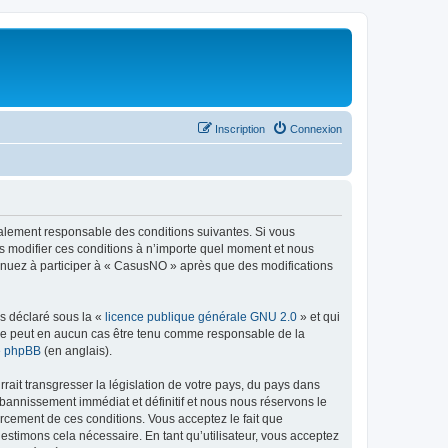
Inscription
Connexion
galement responsable des conditions suivantes. Si vous
s modifier ces conditions à n’importe quel moment et nous
tinuez à participer à « CasusNO » après que des modifications
ns déclaré sous la «
licence publique générale GNU 2.0
» et qui
ed ne peut en aucun cas être tenu comme responsable de la
de phpBB
(en anglais).
ait transgresser la législation de votre pays, du pays dans
bannissement immédiat et définitif et nous nous réservons le
nforcement de ces conditions. Vous acceptez le fait que
estimons cela nécessaire. En tant qu’utilisateur, vous acceptez