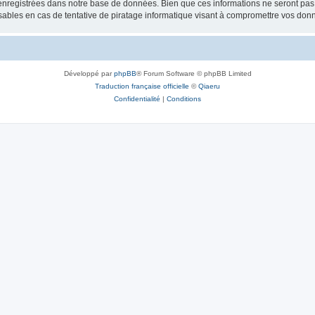
nregistrées dans notre base de données. Bien que ces informations ne seront pas d
bles en cas de tentative de piratage informatique visant à compromettre vos don
Développé par
phpBB
® Forum Software © phpBB Limited
Traduction française officielle
©
Qiaeru
Confidentialité
|
Conditions