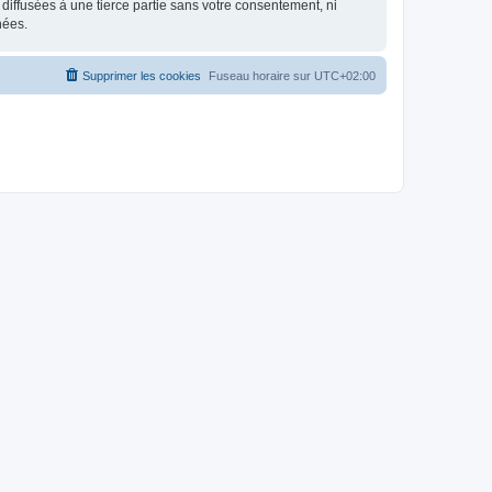
iffusées à une tierce partie sans votre consentement, ni
nées.
Supprimer les cookies
Fuseau horaire sur
UTC+02:00