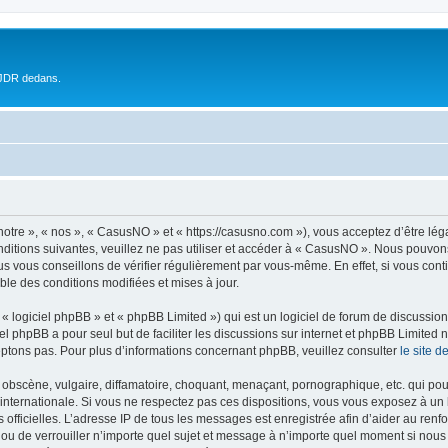
 JDR dedans.
otre », « nos », « CasusNO » et « https://casusno.com »), vous acceptez d’être lé
nditions suivantes, veuillez ne pas utiliser et accéder à « CasusNO ». Nous pouvon
s vous conseillons de vérifier régulièrement par vous-même. En effet, si vous con
ble des conditions modifiées et mises à jour.
 logiciel phpBB » et « phpBB Limited ») qui est un logiciel de forum de discussio
iel phpBB a pour seul but de faciliter les discussions sur internet et phpBB Limit
ptons pas. Pour plus d’informations concernant phpBB, veuillez consulter
le site 
obscène, vulgaire, diffamatoire, choquant, menaçant, pornographique, etc. qui pourr
internationale. Si vous ne respectez pas ces dispositions, vous vous exposez à un 
ités officielles. L’adresse IP de tous les messages est enregistrée afin d’aider au re
 ou de verrouiller n’importe quel sujet et message à n’importe quel moment si nous 