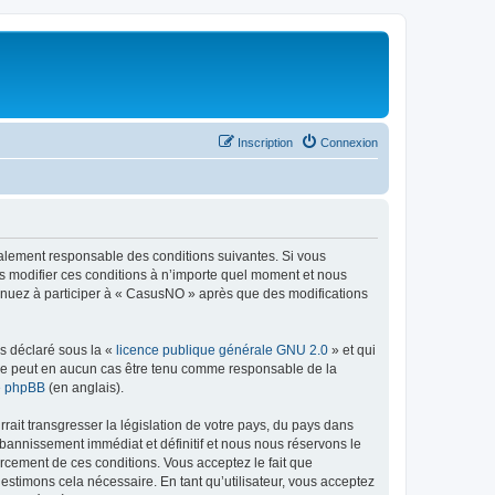
Inscription
Connexion
galement responsable des conditions suivantes. Si vous
s modifier ces conditions à n’importe quel moment et nous
tinuez à participer à « CasusNO » après que des modifications
ns déclaré sous la «
licence publique générale GNU 2.0
» et qui
ed ne peut en aucun cas être tenu comme responsable de la
de phpBB
(en anglais).
ait transgresser la législation de votre pays, du pays dans
bannissement immédiat et définitif et nous nous réservons le
nforcement de ces conditions. Vous acceptez le fait que
estimons cela nécessaire. En tant qu’utilisateur, vous acceptez