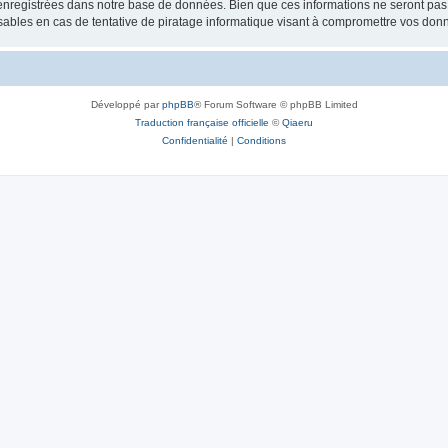
nregistrées dans notre base de données. Bien que ces informations ne seront pas d
bles en cas de tentative de piratage informatique visant à compromettre vos don
Développé par
phpBB
® Forum Software © phpBB Limited
Traduction française officielle
©
Qiaeru
Confidentialité
|
Conditions