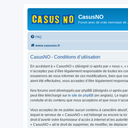
CasusNO
Forum avec de vrais morceaux de
FAQ
www.casusno.fr
CasusNO - Conditions d’utilisation
En accédant à « CasusNO » (désigné ci-après par « nous », « n
n’acceptez pas d’être légalement responsable de toutes les co
essaierons de vous informer de ces modifications, bien que nou
aient été effectuées, vous acceptez d’être légalement responsa
Nos forums sont développés par phpBB (désignés ci-après par «
peut être téléchargé sur
le site de phpBB
(en anglais). Le logic
conduite et du contenu que nous acceptons et que nous n’acce
Vous acceptez de ne publier aucun contenu à caractère abusif, 
lequel le serveur de « CasusNO » est hébergé ou encore la loi 
droit d’avertir votre fournisseur d’accès à internet et les autor
« CasusNO » ait le droit de supprimer, de modifier, de déplacer