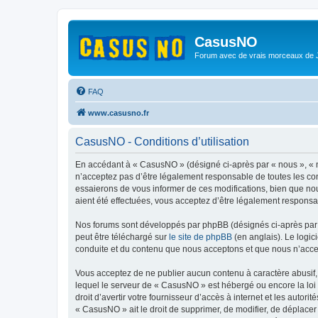
CasusNO
Forum avec de vrais morceaux de
FAQ
www.casusno.fr
CasusNO - Conditions d’utilisation
En accédant à « CasusNO » (désigné ci-après par « nous », « n
n’acceptez pas d’être légalement responsable de toutes les co
essaierons de vous informer de ces modifications, bien que nou
aient été effectuées, vous acceptez d’être légalement responsa
Nos forums sont développés par phpBB (désignés ci-après par «
peut être téléchargé sur
le site de phpBB
(en anglais). Le logic
conduite et du contenu que nous acceptons et que nous n’acce
Vous acceptez de ne publier aucun contenu à caractère abusif, 
lequel le serveur de « CasusNO » est hébergé ou encore la loi 
droit d’avertir votre fournisseur d’accès à internet et les autor
« CasusNO » ait le droit de supprimer, de modifier, de déplacer