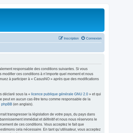
Inscription
Connexion
galement responsable des conditions suivantes. Si vous
s modifier ces conditions à n’importe quel moment et nous
tinuez à participer à « CasusNO » après que des modifications
ns déclaré sous la «
licence publique générale GNU 2.0
» et qui
ed ne peut en aucun cas être tenu comme responsable de la
de phpBB
(en anglais).
ait transgresser la législation de votre pays, du pays dans
bannissement immédiat et définitif et nous nous réservons le
nforcement de ces conditions. Vous acceptez le fait que
estimons cela nécessaire. En tant qu’utilisateur, vous acceptez