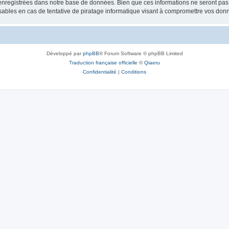
nregistrées dans notre base de données. Bien que ces informations ne seront pas d
bles en cas de tentative de piratage informatique visant à compromettre vos don
Développé par
phpBB
® Forum Software © phpBB Limited
Traduction française officielle
©
Qiaeru
Confidentialité
|
Conditions