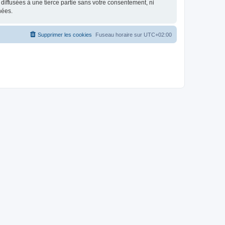
iffusées à une tierce partie sans votre consentement, ni
nées.
Supprimer les cookies
Fuseau horaire sur
UTC+02:00