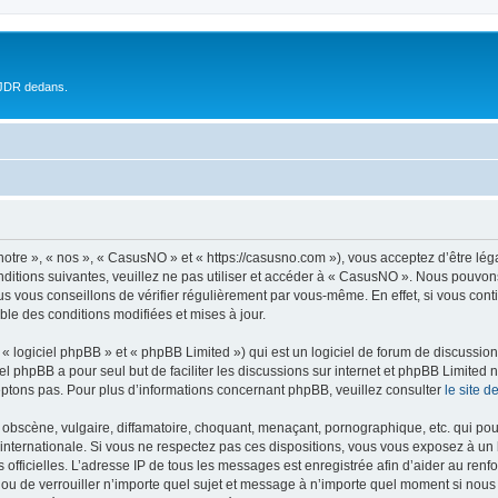
 JDR dedans.
otre », « nos », « CasusNO » et « https://casusno.com »), vous acceptez d’être lé
nditions suivantes, veuillez ne pas utiliser et accéder à « CasusNO ». Nous pouvon
s vous conseillons de vérifier régulièrement par vous-même. En effet, si vous con
ble des conditions modifiées et mises à jour.
 logiciel phpBB » et « phpBB Limited ») qui est un logiciel de forum de discussio
iel phpBB a pour seul but de faciliter les discussions sur internet et phpBB Limit
ptons pas. Pour plus d’informations concernant phpBB, veuillez consulter
le site 
obscène, vulgaire, diffamatoire, choquant, menaçant, pornographique, etc. qui pourr
internationale. Si vous ne respectez pas ces dispositions, vous vous exposez à un 
ités officielles. L’adresse IP de tous les messages est enregistrée afin d’aider au re
 ou de verrouiller n’importe quel sujet et message à n’importe quel moment si nous 