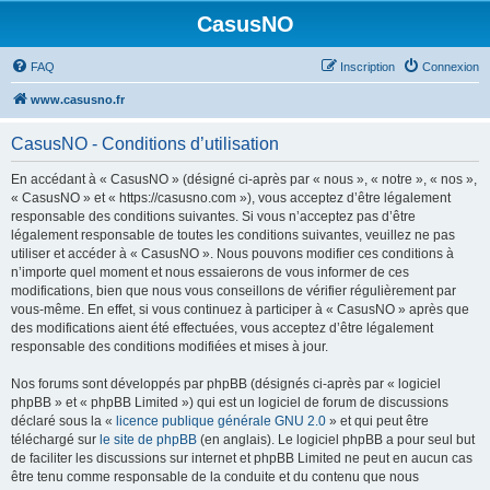
CasusNO
FAQ
Inscription
Connexion
www.casusno.fr
CasusNO - Conditions d’utilisation
En accédant à « CasusNO » (désigné ci-après par « nous », « notre », « nos »,
« CasusNO » et « https://casusno.com »), vous acceptez d’être légalement
responsable des conditions suivantes. Si vous n’acceptez pas d’être
légalement responsable de toutes les conditions suivantes, veuillez ne pas
utiliser et accéder à « CasusNO ». Nous pouvons modifier ces conditions à
n’importe quel moment et nous essaierons de vous informer de ces
modifications, bien que nous vous conseillons de vérifier régulièrement par
vous-même. En effet, si vous continuez à participer à « CasusNO » après que
des modifications aient été effectuées, vous acceptez d’être légalement
responsable des conditions modifiées et mises à jour.
Nos forums sont développés par phpBB (désignés ci-après par « logiciel
phpBB » et « phpBB Limited ») qui est un logiciel de forum de discussions
déclaré sous la «
licence publique générale GNU 2.0
» et qui peut être
téléchargé sur
le site de phpBB
(en anglais). Le logiciel phpBB a pour seul but
de faciliter les discussions sur internet et phpBB Limited ne peut en aucun cas
être tenu comme responsable de la conduite et du contenu que nous