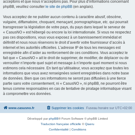
acceptons et que nous n’acceptons pas. Pour plus d’informations concernant
phpBB, veuillez consulter
le site de phpBB
(en anglais).
Vous acceptez de ne publier aucun contenu à caractère abusif, obscène,
vulgaire, diffamatoire, choquant, menaçant, pornographique, etc. qui pourrait
transgresser la législation de votre pays, du pays dans lequel le serveur de
« CasusNO » est hébergé ou encore la loi internationale. Si vous ne respectez
pas ces dispositions, vous vous exposez à un bannissement immédiat et
définitif et nous nous réservons le droit d’avertir votre fournisseur d’accès à
internet et les autorités officielles. L’adresse IP de tous les messages est
enregistrée afin d’aider au renforcement de ces conditions. Vous acceptez le
fait que « CasusNO » ait le droit de supprimer, de modifier, de déplacer ou de
verrouiller n’importe quel sujet et message à n’importe quel moment si nous
estimons cela nécessaire. En tant qu’utilisateur, vous acceptez que toutes les
informations que vous avez renseignées soient enregistrées dans notre base
de données. Bien que ces informations ne seront pas diffusées à une tierce
partie sans votre consentement, ni « CasusNO », ni phpBB, ne pourront être
tenus comme responsables en cas de tentative de piratage informatique visant
à compromettre vos données.
www.casusno.fr
Supprimer les cookies
Fuseau horaire sur
UTC+02:00
Développé par
phpBB
® Forum Software © phpBB Limited
Traduction française officielle
©
Qiaeru
Confidentialité
|
Conditions