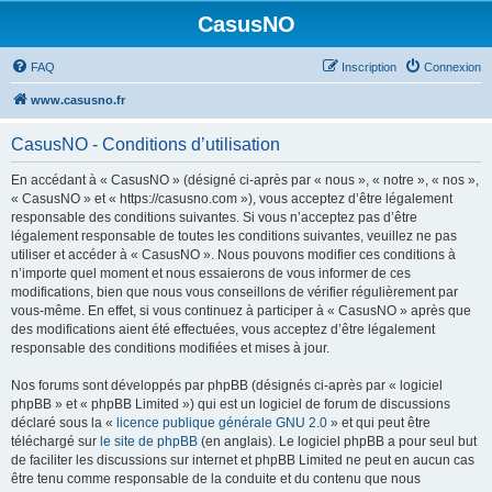
CasusNO
FAQ
Inscription
Connexion
www.casusno.fr
CasusNO - Conditions d’utilisation
En accédant à « CasusNO » (désigné ci-après par « nous », « notre », « nos »,
« CasusNO » et « https://casusno.com »), vous acceptez d’être légalement
responsable des conditions suivantes. Si vous n’acceptez pas d’être
légalement responsable de toutes les conditions suivantes, veuillez ne pas
utiliser et accéder à « CasusNO ». Nous pouvons modifier ces conditions à
n’importe quel moment et nous essaierons de vous informer de ces
modifications, bien que nous vous conseillons de vérifier régulièrement par
vous-même. En effet, si vous continuez à participer à « CasusNO » après que
des modifications aient été effectuées, vous acceptez d’être légalement
responsable des conditions modifiées et mises à jour.
Nos forums sont développés par phpBB (désignés ci-après par « logiciel
phpBB » et « phpBB Limited ») qui est un logiciel de forum de discussions
déclaré sous la «
licence publique générale GNU 2.0
» et qui peut être
téléchargé sur
le site de phpBB
(en anglais). Le logiciel phpBB a pour seul but
de faciliter les discussions sur internet et phpBB Limited ne peut en aucun cas
être tenu comme responsable de la conduite et du contenu que nous