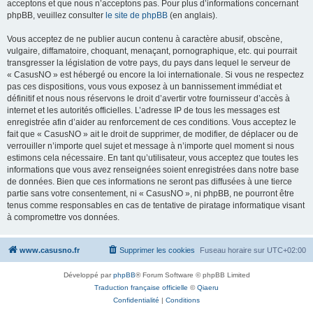
acceptons et que nous n’acceptons pas. Pour plus d’informations concernant
phpBB, veuillez consulter
le site de phpBB
(en anglais).
Vous acceptez de ne publier aucun contenu à caractère abusif, obscène,
vulgaire, diffamatoire, choquant, menaçant, pornographique, etc. qui pourrait
transgresser la législation de votre pays, du pays dans lequel le serveur de
« CasusNO » est hébergé ou encore la loi internationale. Si vous ne respectez
pas ces dispositions, vous vous exposez à un bannissement immédiat et
définitif et nous nous réservons le droit d’avertir votre fournisseur d’accès à
internet et les autorités officielles. L’adresse IP de tous les messages est
enregistrée afin d’aider au renforcement de ces conditions. Vous acceptez le
fait que « CasusNO » ait le droit de supprimer, de modifier, de déplacer ou de
verrouiller n’importe quel sujet et message à n’importe quel moment si nous
estimons cela nécessaire. En tant qu’utilisateur, vous acceptez que toutes les
informations que vous avez renseignées soient enregistrées dans notre base
de données. Bien que ces informations ne seront pas diffusées à une tierce
partie sans votre consentement, ni « CasusNO », ni phpBB, ne pourront être
tenus comme responsables en cas de tentative de piratage informatique visant
à compromettre vos données.
www.casusno.fr
Supprimer les cookies
Fuseau horaire sur
UTC+02:00
Développé par
phpBB
® Forum Software © phpBB Limited
Traduction française officielle
©
Qiaeru
Confidentialité
|
Conditions