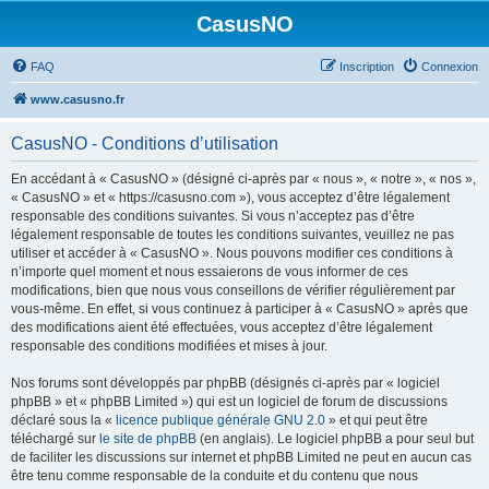
CasusNO
FAQ
Inscription
Connexion
www.casusno.fr
CasusNO - Conditions d’utilisation
En accédant à « CasusNO » (désigné ci-après par « nous », « notre », « nos »,
« CasusNO » et « https://casusno.com »), vous acceptez d’être légalement
responsable des conditions suivantes. Si vous n’acceptez pas d’être
légalement responsable de toutes les conditions suivantes, veuillez ne pas
utiliser et accéder à « CasusNO ». Nous pouvons modifier ces conditions à
n’importe quel moment et nous essaierons de vous informer de ces
modifications, bien que nous vous conseillons de vérifier régulièrement par
vous-même. En effet, si vous continuez à participer à « CasusNO » après que
des modifications aient été effectuées, vous acceptez d’être légalement
responsable des conditions modifiées et mises à jour.
Nos forums sont développés par phpBB (désignés ci-après par « logiciel
phpBB » et « phpBB Limited ») qui est un logiciel de forum de discussions
déclaré sous la «
licence publique générale GNU 2.0
» et qui peut être
téléchargé sur
le site de phpBB
(en anglais). Le logiciel phpBB a pour seul but
de faciliter les discussions sur internet et phpBB Limited ne peut en aucun cas
être tenu comme responsable de la conduite et du contenu que nous