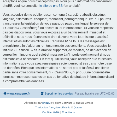
acceptons et que nous n’acceptons pas. Pour plus d’informations concernant
phpBB, veuillez consulter
le site de phpBB
(en anglais).
Vous acceptez de ne publier aucun contenu à caractère abusif, obscène,
vulgaire, diffamatoire, choquant, menaçant, pornographique, etc. qui pourrait
transgresser la législation de votre pays, du pays dans lequel le serveur de
« CasusNO » est hébergé ou encore la loi internationale. Si vous ne respectez
pas ces dispositions, vous vous exposez à un bannissement immédiat et
définitif et nous nous réservons le droit d’avertir votre fournisseur d’accès à
internet et les autorités officielles. L’adresse IP de tous les messages est
enregistrée afin d’aider au renforcement de ces conditions. Vous acceptez le
fait que « CasusNO » ait le droit de supprimer, de modifier, de déplacer ou de
verrouiller n’importe quel sujet et message à n’importe quel moment si nous
estimons cela nécessaire. En tant qu’utilisateur, vous acceptez que toutes les
informations que vous avez renseignées soient enregistrées dans notre base
de données. Bien que ces informations ne seront pas diffusées à une tierce
partie sans votre consentement, ni « CasusNO », ni phpBB, ne pourront être
tenus comme responsables en cas de tentative de piratage informatique visant
à compromettre vos données.
www.casusno.fr
Supprimer les cookies
Fuseau horaire sur
UTC+02:00
Développé par
phpBB
® Forum Software © phpBB Limited
Traduction française officielle
©
Qiaeru
Confidentialité
|
Conditions