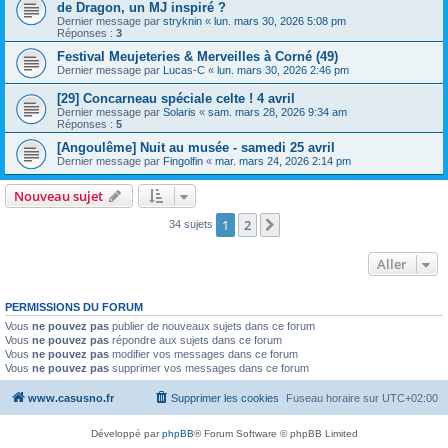
de Dragon, un MJ inspiré ?
Dernier message par
stryknin
«
lun. mars 30, 2026 5:08 pm
Réponses :
3
Festival Meujeteries & Merveilles à Corné (49)
Dernier message par
Lucas-C
«
lun. mars 30, 2026 2:46 pm
[29] Concarneau spéciale celte ! 4 avril
Dernier message par
Solaris
«
sam. mars 28, 2026 9:34 am
Réponses :
5
[Angoulême] Nuit au musée - samedi 25 avril
Dernier message par
Fingolfin
«
mar. mars 24, 2026 2:14 pm
Nouveau sujet
1
2
Suivant
34 sujets
Aller
PERMISSIONS DU FORUM
Vous
ne pouvez pas
publier de nouveaux sujets dans ce forum
Vous
ne pouvez pas
répondre aux sujets dans ce forum
Vous
ne pouvez pas
modifier vos messages dans ce forum
Vous
ne pouvez pas
supprimer vos messages dans ce forum
www.casusno.fr
Supprimer les cookies
Fuseau horaire sur
UTC+02:00
Développé par
phpBB
® Forum Software © phpBB Limited