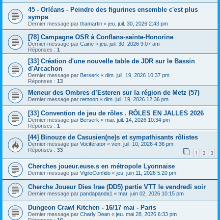
45 - Orléans - Peindre des figurines ensemble c'est plus
sympa
Dernier message par
thamartin
«
jeu. juil. 30, 2026 2:43 pm
[78] Campagne OSR à Conflans-sainte-Honorine
Dernier message par
Caine
«
jeu. juil. 30, 2026 9:07 am
Réponses :
1
[33] Création d'une nouvelle table de JDR sur le Bassin
d'Arcachon
Dernier message par
Berserk
«
dim. juil. 19, 2026 10:37 pm
Réponses :
13
Meneur des Ombres d’Esteren sur la région de Metz (57)
Dernier message par
remoon
«
dim. juil. 19, 2026 12:36 pm
[33] Convention de jeu de rôles . RÔLES EN JALLES 2026
Dernier message par
Berserk
«
mar. juil. 14, 2026 10:34 pm
Réponses :
1
[44] Binouze de Casusien(ne)s et sympathisants rôlistes
Dernier message par
Vociférator
«
ven. juil. 10, 2026 4:36 pm
Réponses :
33
1
2
3
Cherches joueur.euse.s en métropole Lyonnaise
Dernier message par
VigiloConfido
«
jeu. juin 11, 2026 5:20 pm
Cherche Joueur Dies Irae (DD5) partie VTT le vendredi soir
Dernier message par
pandapanda1
«
mar. juin 02, 2026 10:15 pm
Dungeon Crawl Kitchen - 16/17 mai - Paris
Dernier message par
Charly Dean
«
jeu. mai 28, 2026 6:33 pm
Réponses :
10