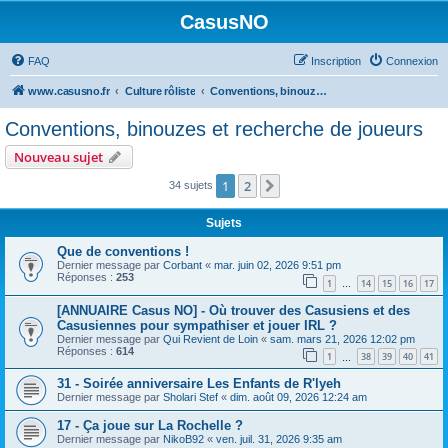
CasusNO
FAQ
Inscription
Connexion
www.casusno.fr
Culture rôliste
Conventions, binouzes et recherche de joueurs
Conventions, binouzes et recherche de joueurs
Nouveau sujet
1
2
Suivant
34 sujets
Sujets
Que de conventions !
Dernier message par
Corbant
«
mar. juin 02, 2026 9:51 pm
Réponses :
253
1
14
15
16
17
…
[ANNUAIRE Casus NO] - Où trouver des Casusiens et des
Casusiennes pour sympathiser et jouer IRL ?
Dernier message par
Qui Revient de Loin
«
sam. mars 21, 2026 12:02 pm
Réponses :
614
1
38
39
40
41
…
31 - Soirée anniversaire Les Enfants de R'lyeh
Dernier message par
Sholari Stef
«
dim. août 09, 2026 12:24 am
17 - Ça joue sur La Rochelle ?
Dernier message par
NikoB92
«
ven. juil. 31, 2026 9:35 am