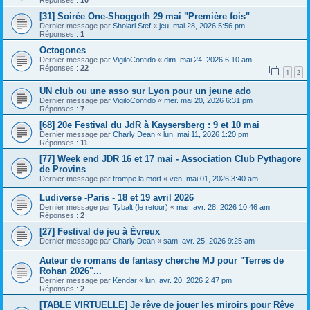
[31] Soirée One-Shoggoth 29 mai "Première fois"
Dernier message par
Sholari Stef
«
jeu. mai 28, 2026 5:56 pm
Réponses :
1
Octogones
Dernier message par
VigiloConfido
«
dim. mai 24, 2026 6:10 am
Réponses :
22
1
2
UN club ou une asso sur Lyon pour un jeune ado
Dernier message par
VigiloConfido
«
mer. mai 20, 2026 6:31 pm
Réponses :
7
[68] 20e Festival du JdR à Kaysersberg : 9 et 10 mai
Dernier message par
Charly Dean
«
lun. mai 11, 2026 1:20 pm
Réponses :
11
[77] Week end JDR 16 et 17 mai - Association Club Pythagore
de Provins
Dernier message par
trompe la mort
«
ven. mai 01, 2026 3:40 am
Ludiverse -Paris - 18 et 19 avril 2026
Dernier message par
Tybalt (le retour)
«
mar. avr. 28, 2026 10:46 am
Réponses :
2
[27] Festival de jeu à Évreux
Dernier message par
Charly Dean
«
sam. avr. 25, 2026 9:25 am
Auteur de romans de fantasy cherche MJ pour "Terres de
Rohan 2026"...
Dernier message par
Kendar
«
lun. avr. 20, 2026 2:47 pm
Réponses :
2
[TABLE VIRTUELLE] Je rêve de jouer les miroirs pour Rêve