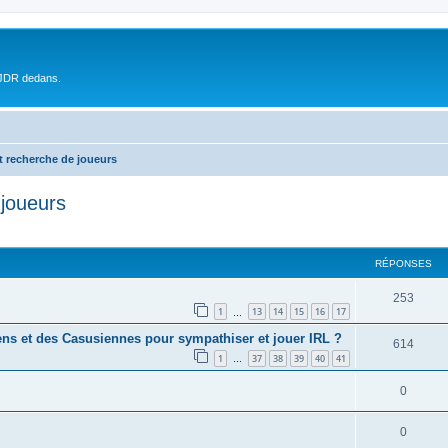
 JDR dedans.
t recherche de joueurs
 joueurs
RÉPONSES
253
1
13
14
15
16
17
…
ns et des Casusiennes pour sympathiser et jouer IRL ?
614
1
37
38
39
40
41
…
0
0