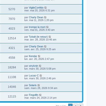
par
VigiloConfido
5270
mer. mai 20, 2026 6:31 pm
par
Charly Dean
7970
lun. mai 11, 2026 1:20 pm
par
trompe la mort
4023
ven. mai 01, 2026 3:40 am
par
Tybalt (le retour)
12514
mar. avr. 28, 2026 10:46 am
par
Charly Dean
4321
sam. avr. 25, 2026 9:25 am
par
Kendar
4558
lun. avr. 20, 2026 2:47 pm
par
stryknin
18284
lun. mars 30, 2026 5:08 pm
par
Lucas-C
11108
lun. mars 30, 2026 2:46 pm
par
Solaris
14046
sam. mars 28, 2026 9:34 am
par
Fingolfin
12115
mar. mars 24, 2026 2:14 pm