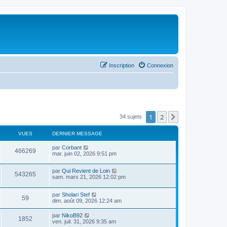
Inscription
Connexion
1
2
Suivant
34 sujets
VUES
DERNIER MESSAGE
par
Corbant
466269
mar. juin 02, 2026 9:51 pm
par
Qui Revient de Loin
543265
sam. mars 21, 2026 12:02 pm
par
Sholari Stef
59
dim. août 09, 2026 12:24 am
par
NikoB92
1852
ven. juil. 31, 2026 9:35 am