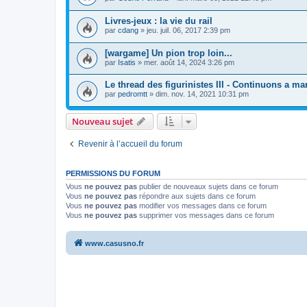
Livres-jeux : la vie du rail
par
cdang
»
jeu. juil. 06, 2017 2:39 pm
[wargame] Un pion trop loin...
par
Isatis
»
mer. août 14, 2024 3:26 pm
Le thread des figurinistes III - Continuons a mart
par
pedromtt
»
dim. nov. 14, 2021 10:31 pm
Nouveau sujet
Revenir à l’accueil du forum
PERMISSIONS DU FORUM
Vous
ne pouvez pas
publier de nouveaux sujets dans ce forum
Vous
ne pouvez pas
répondre aux sujets dans ce forum
Vous
ne pouvez pas
modifier vos messages dans ce forum
Vous
ne pouvez pas
supprimer vos messages dans ce forum
www.casusno.fr