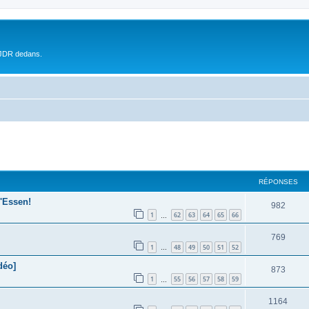
 JDR dedans.
RÉPONSES
'Essen!
982
1
62
63
64
65
66
…
769
1
48
49
50
51
52
…
déo]
873
1
55
56
57
58
59
…
1164