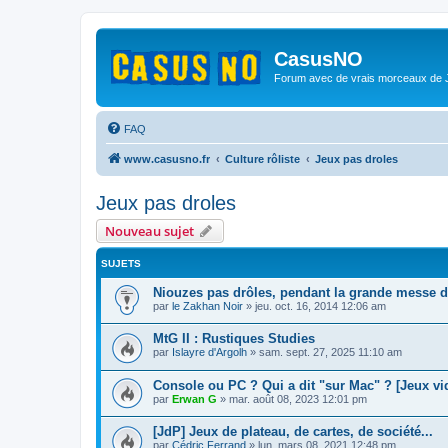
CasusNO
Forum avec de vrais morceaux de
FAQ
www.casusno.fr
Culture rôliste
Jeux pas droles
Jeux pas droles
Nouveau sujet
SUJETS
Niouzes pas drôles, pendant la grande messe d
par
le Zakhan Noir
»
jeu. oct. 16, 2014 12:06 am
MtG II : Rustiques Studies
par
Islayre d'Argolh
»
sam. sept. 27, 2025 11:10 am
Console ou PC ? Qui a dit "sur Mac" ? [Jeux vi
par
Erwan G
»
mar. août 08, 2023 12:01 pm
[JdP] Jeux de plateau, de cartes, de société...
par
Cédric Ferrand
»
lun. mars 08, 2021 12:48 pm