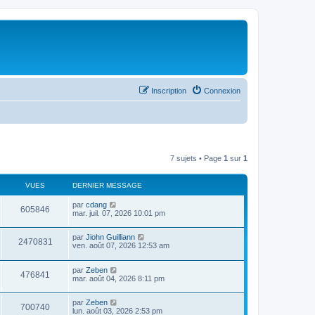
Inscription
Connexion
7 sujets • Page
1
sur
1
VUES
DERNIER MESSAGE
par
cdang
605846
mar. juil. 07, 2026 10:01 pm
par
Jiohn Guilliann
2470831
ven. août 07, 2026 12:53 am
par
Zeben
476841
mar. août 04, 2026 8:11 pm
par
Zeben
700740
lun. août 03, 2026 2:53 pm