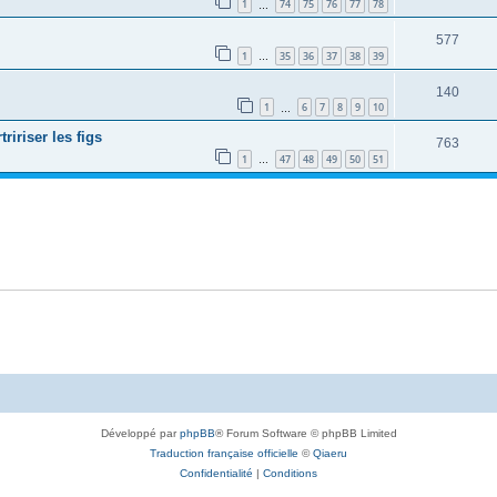
1
74
75
76
77
78
…
577
1
35
36
37
38
39
…
140
1
6
7
8
9
10
…
ririser les figs
763
1
47
48
49
50
51
…
Développé par
phpBB
® Forum Software © phpBB Limited
Traduction française officielle
©
Qiaeru
Confidentialité
|
Conditions