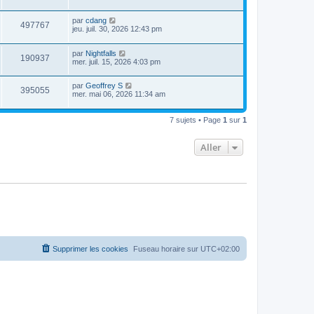
par
cdang
497767
jeu. juil. 30, 2026 12:43 pm
par
Nightfalls
190937
mer. juil. 15, 2026 4:03 pm
par
Geoffrey S
395055
mer. mai 06, 2026 11:34 am
7 sujets • Page
1
sur
1
Aller
Supprimer les cookies
Fuseau horaire sur
UTC+02:00