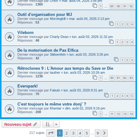
Dernier message par
Orlov
«
mar. août 04, 2026 3:56 pm
Réponses :
1365
1
89
90
91
92
…
Outil d'organisation pour MJ
Dernier message par
Morningkill
«
mar. août 04, 2026 2:13 pm
Réponses :
53
1
2
3
4
Vileborn
Dernier message par
Charly Dean
«
lun. août 03, 2026 11:32 pm
Réponses :
48
1
2
3
4
De la motorisation de Pax Elfica
Dernier message par
Sildoenfein
«
lun. août 03, 2026 3:26 pm
Réponses :
42
1
2
3
Rétroclones 9 : L'Amour aux temps du Save or Die
Dernier message par
tauther
«
lun. août 03, 2026 10:26 am
Réponses :
1236
1
80
81
82
83
…
Everspark!
Dernier message par
Fabulo
«
lun. août 03, 2026 8:31 am
Réponses :
70
1
2
3
4
5
C'est toujours le même votre donj' ?
Dernier message par
Khentar
«
dim. août 02, 2026 9:16 pm
Réponses :
208
1
11
12
13
14
…
Nouveau sujet
Page
1
sur
9
1
2
3
4
5
9
Suivant
217 sujets
…