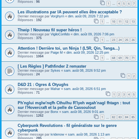
Réponses :
96
1
4
5
6
7
…
Les illustrations par IA peuvent elles être acceptable ?
Dernier message par
Vorghyrn
«
dim. août 09, 2026 7:22 pm
Réponses :
192
1
10
11
12
13
…
Thwip ! Nouveau fil super héros !
Dernier message par
VigiloConfido
«
dim. août 09, 2026 7:06 pm
Réponses :
375
1
23
24
25
26
…
Attention ! Derrière toi, un Ninja ! (L5R, Qin, Tenga...)
Dernier message par
Paige M
«
dim. août 09, 2026 12:25 pm
Réponses :
1064
1
68
69
70
71
…
[ Les Règles ] Pathfinder 2 remaster
Dernier message par
Sykes
«
sam. août 08, 2026 9:52 pm
Réponses :
24
1
2
D&D 21 : Ogres & Otyughs
Dernier message par
Mahar
«
sam. août 08, 2026 6:51 pm
Réponses :
71
1
2
3
4
5
Ph'nglui mglw'nqfh Cthulhu R'lyeh wgah'nagl fhtagn : tout
sur l'Hovercraft et la pelle de Cassoulout
Dernier message par
Bonx
«
sam. août 08, 2026 9:01 am
Réponses :
1262
1
82
83
84
85
…
Cyberpunk Revolutions - fil généraliste sur le genre
cyberpunk
Dernier message par
kridenow
«
sam. août 08, 2026 1:13 am
Réponses :
285