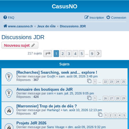
CasusNO
FAQ
Inscription
Connexion
www.casusno.fr
Jeux de rôle
Discussions JDR
Discussions JDR
Nouveau sujet
Page
1
sur
9
1
2
3
4
5
9
Suivant
217 sujets
…
Sujets
[Recherches] Searching, seek and... explore !
Dernier message par
Go@t
«
sam. août 08, 2026 3:48 pm
Réponses :
367
1
22
23
24
25
…
Annuaire des boutiques de JdR
Dernier message par
cern
«
sam. juil. 25, 2026 9:05 pm
Réponses :
424
1
26
27
28
29
…
[Marronnier] Trop de jets de dés ?
Dernier message par
Harfang2
«
lun. août 10, 2026 12:13 pm
Réponses :
67
1
2
3
4
5
Projets JdR 2026
Dernier message par
Sans Visage
«
dim. août 09, 2026 9:32 pm