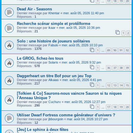
1
17
18
19
20
…
Dead Air - Seasons
Dernier message par
Khentar
«
mer. août 05, 2026 11:40 pm
Réponses :
1
Recherche scénar simple et protéïforme
Dernier message par
ikaar
«
mer. août 05, 2026 10:36 pm
Réponses :
21
1
2
Solo : une histoire de joueurs solitaires
Dernier message par
Fabulo
«
mer. août 05, 2026 10:10 pm
Réponses :
1376
1
89
90
91
92
…
Le GROG, fichez-les tous
Dernier message par
Solaris
«
mer. août 05, 2026 9:32 pm
Réponses :
578
1
36
37
38
39
…
Daggerheart un titre Bof pour un jeu Top
Dernier message par
Alkaias
«
mer. août 05, 2026 4:41 pm
Réponses :
217
1
12
13
14
15
…
[Tolkien & Co] Saurons-nous vaincre Sauron si tu niques
l'Anneau Unique ?
Dernier message par
Cuchurv
«
mer. août 05, 2026 12:27 pm
Réponses :
290
1
17
18
19
20
…
Utiliser Dwarf Fortress comme générateur d'univers ?
Dernier message par
jbbourgoin
«
mar. août 04, 2026 10:27 pm
Réponses :
12
[Jeu] Le sphinx à deux fêtes