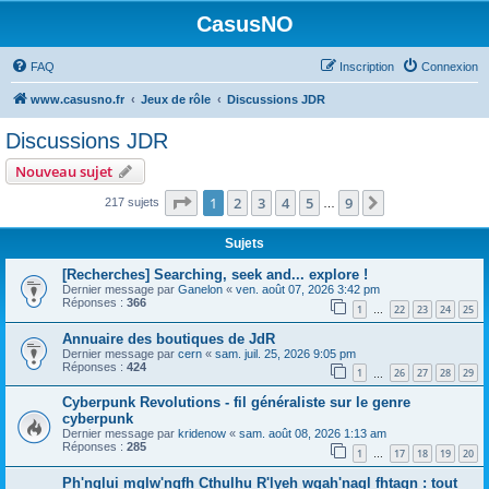
CasusNO
FAQ
Inscription
Connexion
www.casusno.fr
Jeux de rôle
Discussions JDR
Discussions JDR
Nouveau sujet
Page
1
sur
9
1
2
3
4
5
9
Suivant
217 sujets
…
Sujets
[Recherches] Searching, seek and... explore !
Dernier message par
Ganelon
«
ven. août 07, 2026 3:42 pm
Réponses :
366
1
22
23
24
25
…
Annuaire des boutiques de JdR
Dernier message par
cern
«
sam. juil. 25, 2026 9:05 pm
Réponses :
424
1
26
27
28
29
…
Cyberpunk Revolutions - fil généraliste sur le genre
cyberpunk
Dernier message par
kridenow
«
sam. août 08, 2026 1:13 am
Réponses :
285
1
17
18
19
20
…
Ph'nglui mglw'nqfh Cthulhu R'lyeh wgah'nagl fhtagn : tout