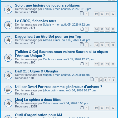
Solo : une histoire de joueurs solitaires
Dernier message par
Fabulo
«
mer. août 05, 2026 10:10 pm
Réponses :
1376
1
89
90
91
92
…
Le GROG, fichez-les tous
Dernier message par
Solaris
«
mer. août 05, 2026 9:32 pm
Réponses :
578
1
36
37
38
39
…
Daggerheart un titre Bof pour un jeu Top
Dernier message par
Alkaias
«
mer. août 05, 2026 4:41 pm
Réponses :
217
1
12
13
14
15
…
[Tolkien & Co] Saurons-nous vaincre Sauron si tu niques
l'Anneau Unique ?
Dernier message par
Cuchurv
«
mer. août 05, 2026 12:27 pm
Réponses :
290
1
17
18
19
20
…
D&D 21 : Ogres & Otyughs
Dernier message par
Mugen
«
mer. août 05, 2026 8:18 am
Réponses :
70
1
2
3
4
5
Utiliser Dwarf Fortress comme générateur d'univers ?
Dernier message par
jbbourgoin
«
mar. août 04, 2026 10:27 pm
Réponses :
12
[Jeu] Le sphinx à deux fêtes
Dernier message par
Orlov
«
mar. août 04, 2026 3:56 pm
Réponses :
1365
1
89
90
91
92
…
Outil d'organisation pour MJ