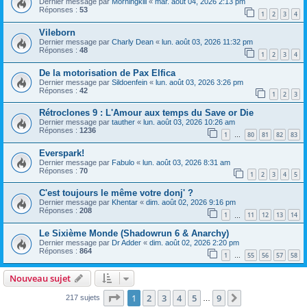
Dernier message par
Morningkill
«
mar. août 04, 2026 2:13 pm
Réponses :
53
1
2
3
4
Vileborn
Dernier message par
Charly Dean
«
lun. août 03, 2026 11:32 pm
Réponses :
48
1
2
3
4
De la motorisation de Pax Elfica
Dernier message par
Sildoenfein
«
lun. août 03, 2026 3:26 pm
Réponses :
42
1
2
3
Rétroclones 9 : L'Amour aux temps du Save or Die
Dernier message par
tauther
«
lun. août 03, 2026 10:26 am
Réponses :
1236
1
80
81
82
83
…
Everspark!
Dernier message par
Fabulo
«
lun. août 03, 2026 8:31 am
Réponses :
70
1
2
3
4
5
C'est toujours le même votre donj' ?
Dernier message par
Khentar
«
dim. août 02, 2026 9:16 pm
Réponses :
208
1
11
12
13
14
…
Le Sixième Monde (Shadowrun 6 & Anarchy)
Dernier message par
Dr Adder
«
dim. août 02, 2026 2:20 pm
Réponses :
864
1
55
56
57
58
…
Nouveau sujet
Page
1
sur
9
1
2
3
4
5
9
Suivant
217 sujets
…