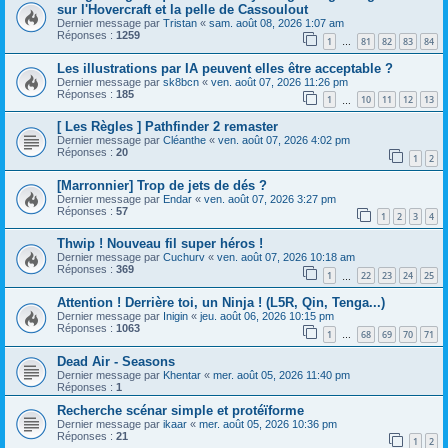
sur l'Hovercraft et la pelle de Cassoulout
Dernier message par
Tristan
«
sam. août 08, 2026 1:07 am
Réponses :
1259
1
81
82
83
84
…
Les illustrations par IA peuvent elles être acceptable ?
Dernier message par
sk8bcn
«
ven. août 07, 2026 11:26 pm
Réponses :
185
1
10
11
12
13
…
[ Les Règles ] Pathfinder 2 remaster
Dernier message par
Cléanthe
«
ven. août 07, 2026 4:02 pm
Réponses :
20
1
2
[Marronnier] Trop de jets de dés ?
Dernier message par
Endar
«
ven. août 07, 2026 3:27 pm
Réponses :
57
1
2
3
4
Thwip ! Nouveau fil super héros !
Dernier message par
Cuchurv
«
ven. août 07, 2026 10:18 am
Réponses :
369
1
22
23
24
25
…
Attention ! Derrière toi, un Ninja ! (L5R, Qin, Tenga...)
Dernier message par
Inigin
«
jeu. août 06, 2026 10:15 pm
Réponses :
1063
1
68
69
70
71
…
Dead Air - Seasons
Dernier message par
Khentar
«
mer. août 05, 2026 11:40 pm
Réponses :
1
Recherche scénar simple et protéïforme
Dernier message par
ikaar
«
mer. août 05, 2026 10:36 pm
Réponses :
21
1
2