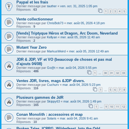
Paypal et les frais
Dernier message par
tauther
«
ven. oct. 31, 2025 1:05 pm
Réponses :
63
1
2
3
4
5
Vente collectionneur
Dernier message par
ChrisBob73
«
mer. août 05, 2026 4:18 pm
Réponses :
9
[Vends] Triptyque Héros et Dragon, Arc Doom, Neverland
Dernier message par
Kellyan
«
mer. août 05, 2026 11:40 am
Réponses :
2
Mutant Year Zero
Dernier message par
MarkusWeird
«
mer. août 05, 2026 12:49 am
JDR & JDP, VF et VO (beaucoup de choses et pas mal
d'ajouts 04/08)
Dernier message par
Go@t
«
mar. août 04, 2026 5:55 pm
Réponses :
486
1
30
31
32
33
…
Ventes JDR, livres, mags &JDP divers.
Dernier message par
Cuchurv
«
mar. août 04, 2026 5:23 pm
Réponses :
116
1
5
6
7
8
…
Plusieurs gammes de JdR
Dernier message par
Skippy63
«
mar. août 04, 2026 1:49 pm
Réponses :
165
1
9
10
11
12
…
Conan Monolith : accessoires et map
Dernier message par
Solaris
«
mar. août 04, 2026 9:41 am
Réponses :
10
Broken Tales, ICRPG, Wilderfeast, Into the Odd