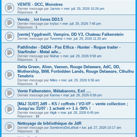
VENTE - DCC, Monstres
Dernier message par
Jarnos
«
mer. juil. 29, 2026 10:26 pm
Réponses :
4
Vendu _ lot livres DD3.5
Dernier message par
Ivylux
«
mer. juil. 29, 2026 7:46 pm
Réponses :
1
[vente] Yggdrasill, Vampire, DD V3, Chateau Falkenstein
Dernier message par
Teomme
«
mer. juil. 29, 2026 11:20 am
Pathfinder - D&D4 - Pax Elfica - Hunter - Rogue trader -
Starfinder - Metal adv...
Dernier message par
Mahar
«
mer. juil. 29, 2026 9:58 am
Réponses :
1
Delta Green, Alien, Vaesen, Rouge Delaware, AdC, DD,
Mothership, BtW, Forbidden Lands, Rouge Delaware, Cthulhu
Tenebris
Dernier message par
Miles
«
mer. juil. 29, 2026 9:36 am
Réponses :
3
Vente Falkenstein, Métabarons, Exil ....
Dernier message par
Karma
«
mar. juil. 28, 2026 6:58 pm
[MàJ 31/07] JdR – KS / coffrets / VO-VF – vente collection ;
Jusqu'au 31/07 : 1 acheté => 1 à -50% !
Dernier message par
Algik
«
mar. juil. 28, 2026 6:45 pm
Réponses :
10
Nettoyage de bibliothèque de JdR
Dernier message par
SombreroDeLaNuit
«
lun. juil. 27, 2026 10:17 am
Réponses :
11