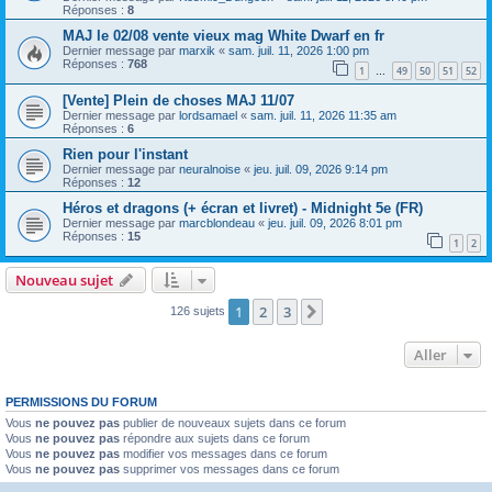
Réponses :
8
MAJ le 02/08 vente vieux mag White Dwarf en fr
Dernier message par
marxik
«
sam. juil. 11, 2026 1:00 pm
Réponses :
768
1
49
50
51
52
…
[Vente] Plein de choses MAJ 11/07
Dernier message par
lordsamael
«
sam. juil. 11, 2026 11:35 am
Réponses :
6
Rien pour l'instant
Dernier message par
neuralnoise
«
jeu. juil. 09, 2026 9:14 pm
Réponses :
12
Héros et dragons (+ écran et livret) - Midnight 5e (FR)
Dernier message par
marcblondeau
«
jeu. juil. 09, 2026 8:01 pm
Réponses :
15
1
2
Nouveau sujet
1
2
3
Suivant
126 sujets
Aller
PERMISSIONS DU FORUM
Vous
ne pouvez pas
publier de nouveaux sujets dans ce forum
Vous
ne pouvez pas
répondre aux sujets dans ce forum
Vous
ne pouvez pas
modifier vos messages dans ce forum
Vous
ne pouvez pas
supprimer vos messages dans ce forum