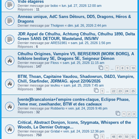
Vide étagères
Dernier message par
bobo
«
lun. juil. 27, 2026 12:00 am
Réponses :
11
Anneau unique, AdC Sans Détours, DD5, Dragons, Héros &
Dragons
Dernier message par
Tholgren
«
dim. juil. 26, 2026 2:44 pm
JDR Appel de Cthulhu, Achtung Cthulhu, Cthulhu 1890, Delta
Green SANS DETOUR, Wasteland, INS/MV
Dernier message par
ARES1981
«
sam. juil. 25, 2026 1:56 pm
Réponses :
6
Cthulhu Origines, Vampire V5, BERSERKR (MORK BORG), A
folklore bestiary 5E, Dragons 5E, Seigneur Démon
Dernier message par
Floss
«
sam. juil. 25, 2026 11:15 am
Réponses :
147
1
7
8
9
10
…
BTW, Thoan, Capitaine Vaudou, Shadowrun, D&D3, Vampire,
Chill, Starfinder, JDRMAG. ajout 22/06/2026
Dernier message par
teufeu
«
sam. juil. 25, 2026 7:45 am
Réponses :
360
1
22
23
24
25
…
[vente]Brancalonia+l'empire contre-claque, Eclipse Phase,
7eme mer, zweihander, BTW et des cadeaux
Dernier message par
Robberto
«
ven. juil. 24, 2026 9:46 pm
Réponses :
32
1
2
3
Critical, Abstract Donjon, Icons, Stygmata, Whispers of the
Woods, Le Dernier Outrage...
Dernier message par
Gridal
«
ven. juil. 24, 2026 12:36 pm
Réponses :
750
1
48
49
50
51
…