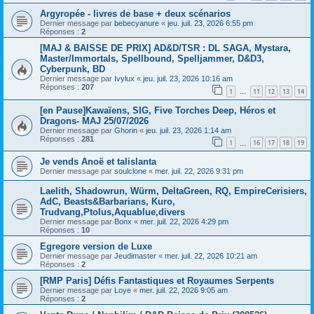
Argyropée - livres de base + deux scénarios
Dernier message par
bebecyanure
«
jeu. juil. 23, 2026 6:55 pm
Réponses :
2
[MAJ & BAISSE DE PRIX] AD&D/TSR : DL SAGA, Mystara,
Master/Immortals, Spellbound, Spelljammer, D&D3,
Cyberpunk, BD
Dernier message par
Ivylux
«
jeu. juil. 23, 2026 10:16 am
Réponses :
207
1
11
12
13
14
…
[en Pause]Kawaïens, SIG, Five Torches Deep, Héros et
Dragons- MAJ 25/07/2026
Dernier message par
Ghorin
«
jeu. juil. 23, 2026 1:14 am
Réponses :
281
1
16
17
18
19
…
Je vends Anoë et talislanta
Dernier message par
soulclone
«
mer. juil. 22, 2026 9:31 pm
Laelith, Shadowrun, Würm, DeltaGreen, RQ, EmpireCerisiers,
AdC, Beasts&Barbarians, Kuro,
Trudvang,Ptolus,Aquablue,divers
Dernier message par
Bonx
«
mer. juil. 22, 2026 4:29 pm
Réponses :
10
Egregore version de Luxe
Dernier message par
Jeudimaster
«
mer. juil. 22, 2026 10:21 am
Réponses :
2
[RMP Paris] Défis Fantastiques et Royaumes Serpents
Dernier message par
Loye
«
mer. juil. 22, 2026 9:05 am
Réponses :
2