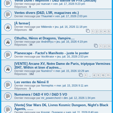
Vente Dune / Nephilim / D&D Baisse de Prix (300526)
Dernier message par
nuevan
«
ven. juil. 17, 2026 9:23 pm
Réponses :
9
Ventes divers (D&D, L5R, magazines etc.)
Dernier message par
Thaumiel
«
ven. juil. 17, 2026 2:03 pm
[À fermer]
Dernier message par
Mildendo
«
jeu. juil. 16, 2026 11:18 pm
Réponses :
60
1
2
3
4
5
Cthulhu, Héros et Dragons, Vampire....
Dernier message par
AndréRyu
«
jeu. juil. 16, 2026 4:19 pm
Réponses :
34
1
2
3
Planescape - Factol's Manifesto - juste le poster
Dernier message par
Vociférator
«
jeu. juil. 16, 2026 2:53 pm
[VENTE] Arcane XV, Notre Dame de Paris, triptyque Vermines
2047, Within et bien d'autres...
Dernier message par
Numéro7
«
mer. juil. 15, 2026 10:29 am
Réponses :
162
1
8
9
10
11
…
Les ventes de Némé II
Dernier message par
Nemephis
«
mer. juil. 15, 2026 9:11 am
Réponses :
9
Numenera / D&D 4 VO / D&D 5 VO
Dernier message par
mr_powerchord
«
dim. juil. 12, 2026 1:34 pm
[Vente] Star Wars D6, Livres Kosmic Dungeon, Night's Black
Agents, ......
Dernier message par
Kosmic_Dungeon
«
sam. juil. 11, 2026 8:40 pm