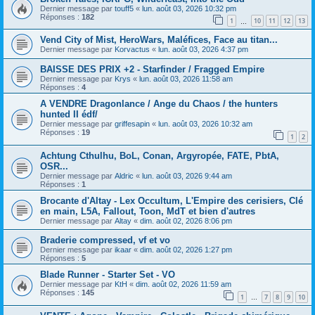
Dernier message par
touff5
«
lun. août 03, 2026 10:32 pm
Réponses :
182
1
10
11
12
13
…
Vend City of Mist, HeroWars, Maléfices, Face au titan...
Dernier message par
Korvactus
«
lun. août 03, 2026 4:37 pm
BAISSE DES PRIX +2 - Starfinder / Fragged Empire
Dernier message par
Krys
«
lun. août 03, 2026 11:58 am
Réponses :
4
A VENDRE Dragonlance / Ange du Chaos / the hunters
hunted II édf/
Dernier message par
griffesapin
«
lun. août 03, 2026 10:32 am
Réponses :
19
1
2
Achtung Cthulhu, BoL, Conan, Argyropée, FATE, PbtA,
OSR...
Dernier message par
Aldric
«
lun. août 03, 2026 9:44 am
Réponses :
1
Brocante d'Altay - Lex Occultum, L'Empire des cerisiers, Clé
en main, L5A, Fallout, Toon, MdT et bien d'autres
Dernier message par
Altay
«
dim. août 02, 2026 8:06 pm
Braderie compressed, vf et vo
Dernier message par
ikaar
«
dim. août 02, 2026 1:27 pm
Réponses :
5
Blade Runner - Starter Set - VO
Dernier message par
KtH
«
dim. août 02, 2026 11:59 am
Réponses :
145
1
7
8
9
10
…