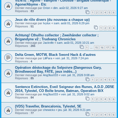
VENTE : Agone - Vampire - Colostle - Brigade chimérique -
Agone/Abyme - Etc
Dernier message par
Orion
«
dim. août 02, 2026 9:27 am
Réponses :
83
1
2
3
4
5
6
Jeux de rôle divers (du nouveau a chaque up)
Dernier message par
Ivylux
«
sam. août 01, 2026 6:29 pm
Réponses :
51
1
2
3
4
Achtung! Cthulhu collector ; Zweihänder collector ;
Brigandyne v2 ; Trudvang Chronicles
Dernier message par
Jacknife
«
sam. août 01, 2026 10:21 am
Réponses :
265
1
15
16
17
18
…
Delta Green, MOTW, Black Sword Hack & d'autres
Dernier message par
LiliPara
«
ven. juil. 31, 2026 7:24 pm
Réponses :
4
Opération déstockage du Selpoivre (Dangerous Gary,
Brindlewood Bay, FATE, jeux indés...)
Dernier message par
Ang3lus033
«
ven. juil. 31, 2026 9:08 am
Réponses :
85
1
2
3
4
5
6
Sentence Extinction, Eveil Seigneur des Runes, A.D.D ,DD5E
2014, Tylestel, CO Boîte brune, Batman, Operation B/X
Dernier message par
Ang3lus033
«
ven. juil. 31, 2026 9:02 am
Réponses :
84
1
2
3
4
5
6
(VDS) Traveller, Brancalonia, Tylestel, 5E
Dernier message par
chewicko
«
jeu. juil. 30, 2026 9:21 pm
Réponses :
77
1
2
3
4
5
6