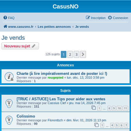
CasusNO
FAQ
Inscription
Connexion
www.casusno.fr
Les petites annonces
Je vends
Je vends
Nouveau sujet
1
2
3
Suivant
126 sujets
Annonces
Charte (à lire impérativement avant de poster ici !)
Dernier message par
rougepied
«
lun. déc. 13, 2010 3:58 pm
Réponses :
1
Sujets
[TRUC / ASTUCE] Les Tips pour aider aux ventes
Dernier message par
Cassius Clef
«
jeu. mai 14, 2026 7:45 pm
Réponses :
151
1
8
9
10
11
…
Colissimo
Dernier message par
Florentbzh
«
dim. févr. 01, 2026 11:13 pm
Réponses :
99
1
4
5
6
7
…