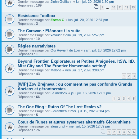
Dernier message par
Jiohn Guilliann
«
lun. juil. 20, 2026 1:30 pm
Réponses :
189
1
10
11
12
13
…
Resistance Toolbox
Dernier message par
Erwan G
«
lun. juil. 20, 2026 12:37 pm
Réponses :
3
The Caravan : Eléonore / la suite
Dernier message par
xaviiiier
«
dim. juil. 19, 2026 5:57 pm
Réponses :
10
Règles narrativistes
Dernier message par
Qui Revient de Loin
«
sam. juil. 18, 2026 12:02 pm
Réponses :
1
Beyond Frontier, Explorateurs et Petites Araignées, ItSW, ItD,
Mist City and The Frontier Homemade setting!
Dernier message par
Malone
«
ven. juil. 17, 2026 3:00 pm
Réponses :
43
1
2
3
[WIP] Zov Brejneva : ou comment ne pas confondre Grands
Anciens et gérontocrates
Dernier message par
Le merlock
«
jeu. juil. 16, 2026 12:02 pm
Réponses :
66
1
2
3
4
5
The One Ring : Ruins Of The Lost Realm v2
Dernier message par
Florentbzh
«
mer. juil. 15, 2026 8:04 pm
Réponses :
5
Cœur de Runes et autres systemes alternatifs Gloranthiens
Dernier message par
aleascript
«
mer. juil. 15, 2026 12:59 pm
Réponses :
76
1
2
3
4
5
6