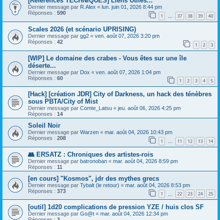
[References TECHNIQUES] Liens Utiles...
Dernier message par
R.Alex
«
lun. juin 01, 2026 8:44 pm
Réponses :
590
1
37
38
39
40
…
Scales 2026 (et scénario UPRISING)
Dernier message par
gg2
«
ven. août 07, 2026 3:20 pm
Réponses :
42
1
2
3
[WIP] Le domaine des crabes - Vous êtes sur une île
déserte...
Dernier message par
Dox
«
ven. août 07, 2026 1:04 pm
Réponses :
60
1
2
3
4
5
[Hack] [création JDR] City of Darkness, un hack des ténèbres
sous PBTA/City of Mist
Dernier message par
Comte_Latsu
«
jeu. août 06, 2026 4:25 pm
Réponses :
14
Soleil Noir
Dernier message par
Warzen
«
mar. août 04, 2026 10:43 pm
Réponses :
208
1
11
12
13
14
…
👥 ERSATZ : Chroniques des artistes-rois
Dernier message par
batronoban
«
mar. août 04, 2026 8:59 pm
Réponses :
11
[en cours] "Kosmos", jdr des mythes grecs
Dernier message par
Tybalt (le retour)
«
mar. août 04, 2026 8:53 pm
Réponses :
373
1
22
23
24
25
…
[outil] 1d20 complications de pression YZE / huis clos SF
Dernier message par
Go@t
«
mar. août 04, 2026 12:34 pm
Réponses :
3