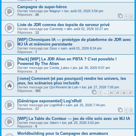
Campagne de super-héros
Dernier message par
Magnyr
«
lun. août 03, 2026 3:56 pm
Réponses :
26
1
2
Liste de JDR comme des topsite de serveur privé
Dernier message par
Carmody
«
dim. août 02, 2026 10:27 am
Réponses :
12
[WIP] Chroniques IA — prototype de plateforme de JDR avec
MJ IA et mémoire persistante
Dernier message par
Zeus
«
sam. août 01, 2026 8:24 pm
Réponses :
7
[Hack] [WIP] Le JDR Alien en PBTA ? C'est possible !
Powered By The Alien
Dernier message par
Comte_Latsu
«
jeu. juil. 30, 2026 9:07 am
Réponses :
2
[-isme] Comment (et pas pourquoi) rendre les univers, les
jeux, les scénarios plus inclusifs
Dernier message par
Qui Revient de Loin
«
lun. juil. 27, 2026 7:05 pm
Réponses :
391
1
24
25
26
27
…
[Générique exponentiel] Log'nRoll
Dernier message par
LognRoll
«
sam. juil. 25, 2026 7:44 pm
Réponses :
17
1
2
[WIP] La Table du Conteur — jeu de rôle solo avec un MJ IA
Dernier message par
Jidorn
«
lun. juil. 20, 2026 3:02 pm
Réponses :
9
Worldbuilding pour la Campagne des armateurs