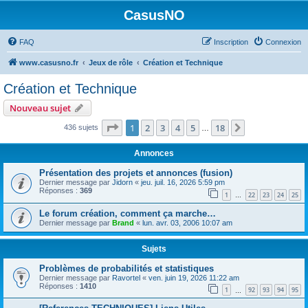
CasusNO
FAQ
Inscription
Connexion
www.casusno.fr
Jeux de rôle
Création et Technique
Création et Technique
Nouveau sujet
Page
1
sur
18
1
2
3
4
5
18
Suivant
436 sujets
…
Annonces
Présentation des projets et annonces (fusion)
Dernier message par
Jidorn
«
jeu. juil. 16, 2026 5:59 pm
Réponses :
369
1
22
23
24
25
…
Le forum création, comment ça marche…
Dernier message par
Brand
«
lun. avr. 03, 2006 10:07 am
Sujets
Problèmes de probabilités et statistiques
Dernier message par
Ravortel
«
ven. juin 19, 2026 11:22 am
Réponses :
1410
1
92
93
94
95
…