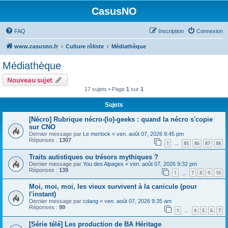
CasusNO
FAQ
Inscription
Connexion
www.casusno.fr
Culture rôliste
Médiathèque
Médiathèque
Nouveau sujet
17 sujets • Page
1
sur
1
Sujets
[Nécro] Rubrique nécro-(lo)-geeks : quand la nécro s'copie
sur CNO
Dernier message par
Le merlock
«
ven. août 07, 2026 9:45 pm
Réponses :
1307
1
85
86
87
88
…
Traits autistiques ou trésors mythiques ?
Dernier message par
You des Alpages
«
ven. août 07, 2026 9:32 pm
Réponses :
139
1
7
8
9
10
…
Moi, moi, moi, les vieux survivent à la canicule (pour
l'instant)
Dernier message par
cdang
«
ven. août 07, 2026 9:35 am
Réponses :
99
1
4
5
6
7
…
[Série télé] Les production de BA Héritage