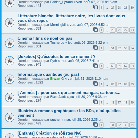
Dernier message par
Fabien_Lyraud
«
ven. août 07, 2026 9:15 am
Réponses :
443
1
27
28
29
30
…
Littérature blanche, littérature noire, les livres dont vous
vous êtes repus
Dernier message par
Morningkill
«
ven. août 07, 2026 6:52 am
Réponses :
331
1
20
21
22
23
…
Cinema films de nöel ou pas
Dernier message par
Tosheros
«
jeu. août 06, 2026 5:22 pm
Réponses :
801
1
51
52
53
54
…
[Jukebox] Qu'écoutes tu en ce moment ?
Dernier message par
Pyth
«
mer. août 05, 2026 7:41 pm
Réponses :
943
1
60
61
62
63
…
Informatique quantique (ou pas)
Dernier message par
Erwan G
«
ven. juil. 31, 2026 11:04 pm
Réponses :
1322
1
86
87
88
89
…
[ Animés ] : pour ceux qui aiment mangas, cartoons...
Dernier message par
BlackJack
«
jeu. juil. 30, 2026 9:36 am
Réponses :
274
1
16
17
18
19
…
Illustrés & romans graphiques : les BDs, d'où qu'elles
viennent
Dernier message par
tauther
«
mar. juil. 28, 2026 2:35 pm
Réponses :
499
1
31
32
33
34
…
[Enfants] Création de rôlistes Nv0
Dernier message par
cdang
«
lun. juil. 27, 2026 10:56 pm