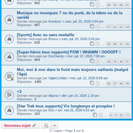
Réponses :
902
1
58
59
60
61
…
Musique ou musiques ? ou du punk, de la tekno ou de la
variété
Dernier message par
Kreufuss
«
sam. juil. 25, 2026 4:54 pm
Réponses :
957
1
61
62
63
64
…
[Sports] Avec ou sans medaille
Dernier message par
Rosco
«
sam. juil. 25, 2026 3:43 pm
Réponses :
619
1
39
40
41
42
…
[Super-héros tous supports] POW ! WHAMM ! OOOOFF !
Dernier message par
DocDandy
«
mer. juil. 22, 2026 7:08 pm
Réponses :
604
1
38
39
40
41
…
Moi, moi & moi dans le froid mais toujours vaillants (malgré
l'âge)
Dernier message par
VigiloConfido
«
mer. juil. 22, 2026 8:59 am
Réponses :
1481
1
96
97
98
99
…
<3
Dernier message par
Alayna
«
dim. juin 14, 2026 1:19 pm
Réponses :
2
[Star Trek tous supports] Vis longtemps et prospère !
Dernier message par
Dox
«
lun. mai 25, 2026 6:53 am
Réponses :
153
1
8
9
10
11
…
Nouveau sujet
17 sujets • Page
1
sur
1