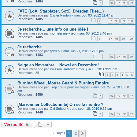
Réponses :
1484
1
96
97
98
99
…
FATE (LoA, Starblazer, SotC, Dresden Files...)
Dernier message par
Olivier Fanton
«
mer. oct. 03, 2012 11:47 am
Réponses :
1485
1
97
98
99
100
…
Je recherche... une info ou une idée !
Dernier message par
mornelarme
«
jeu. mars 08, 2012 2:46 pm
Réponses :
1485
1
97
98
99
100
…
Je recherche...
Dernier message par
grinlen
«
mar. juin 21, 2011 12:02 pm
Réponses :
1483
1
96
97
98
99
…
Neige en Novembre... Nowel en Décembre !
Dernier message par
Poisson Radieux
«
mer. juin 15, 2011 9:21 pm
Réponses :
85
1
2
3
4
5
6
Burning Wheel, Mouse Guard & Burning Empire
Dernier message par
Trop crevé pour me logger
«
mer. oct. 27, 2010 10:58
am
Réponses :
1450
1
94
95
96
97
…
[Marronnier Collectionnite] On se la montre ?
Dernier message par
Old School
«
sam. sept. 18, 2010 9:39 pm
Réponses :
1448
1
94
95
96
97
…
Verrouillé
1
2
Suivant
33 sujets