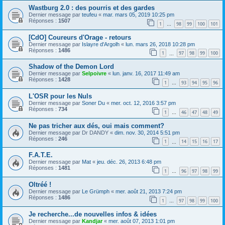
Wastburg 2.0 : des pourris et des gardes
Dernier message par
teufeu
«
mar. mars 05, 2019 10:25 pm
Réponses :
1507
1
98
99
100
101
…
[CdO] Coureurs d'Orage - retours
Dernier message par
Islayre d'Argolh
«
lun. mars 26, 2018 10:28 pm
Réponses :
1486
1
97
98
99
100
…
Shadow of the Demon Lord
Dernier message par
Selpoivre
«
lun. janv. 16, 2017 11:49 am
Réponses :
1428
1
93
94
95
96
…
L'OSR pour les Nuls
Dernier message par
Soner Du
«
mer. oct. 12, 2016 3:57 pm
Réponses :
734
1
46
47
48
49
…
Ne pas tricher aux dés, oui mais comment?
Dernier message par
Dr DANDY
«
dim. nov. 30, 2014 5:51 pm
Réponses :
246
1
14
15
16
17
…
F.A.T.E.
Dernier message par
Mat
«
jeu. déc. 26, 2013 6:48 pm
Réponses :
1481
1
96
97
98
99
…
Oltréé !
Dernier message par
Le Grümph
«
mer. août 21, 2013 7:24 pm
Réponses :
1486
1
97
98
99
100
…
Je recherche...de nouvelles infos & idées
Dernier message par
Kandjar
«
mer. août 07, 2013 1:01 pm