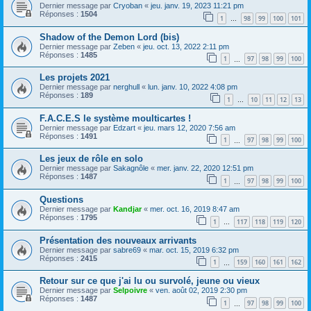
Dernier message par
Cryoban
«
jeu. janv. 19, 2023 11:21 pm
Réponses :
1504
1
98
99
100
101
…
Shadow of the Demon Lord (bis)
Dernier message par
Zeben
«
jeu. oct. 13, 2022 2:11 pm
Réponses :
1485
1
97
98
99
100
…
Les projets 2021
Dernier message par
nerghull
«
lun. janv. 10, 2022 4:08 pm
Réponses :
189
1
10
11
12
13
…
F.A.C.E.S le système moulticartes !
Dernier message par
Edzart
«
jeu. mars 12, 2020 7:56 am
Réponses :
1491
1
97
98
99
100
…
Les jeux de rôle en solo
Dernier message par
Sakagnôle
«
mer. janv. 22, 2020 12:51 pm
Réponses :
1487
1
97
98
99
100
…
Questions
Dernier message par
Kandjar
«
mer. oct. 16, 2019 8:47 am
Réponses :
1795
1
117
118
119
120
…
Présentation des nouveaux arrivants
Dernier message par
sabre69
«
mar. oct. 15, 2019 6:32 pm
Réponses :
2415
1
159
160
161
162
…
Retour sur ce que j'ai lu ou survolé, jeune ou vieux
Dernier message par
Selpoivre
«
ven. août 02, 2019 2:30 pm
Réponses :
1487
1
97
98
99
100
…