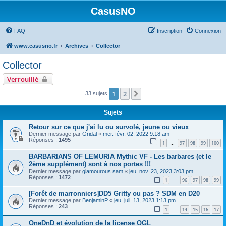
CasusNO
FAQ
Inscription
Connexion
www.casusno.fr
Archives
Collector
Collector
Verrouillé
1
2
Suivant
33 sujets
Sujets
Retour sur ce que j'ai lu ou survolé, jeune ou vieux
Dernier message par
Gridal
«
mer. févr. 02, 2022 9:18 am
Réponses :
1495
1
97
98
99
100
…
BARBARIANS OF LEMURIA Mythic VF - Les barbares (et le
2ème supplément) sont à nos portes !!!
Dernier message par
glamourous.sam
«
jeu. nov. 23, 2023 3:03 pm
Réponses :
1472
1
96
97
98
99
…
[Forêt de marronniers]DD5 Gritty ou pas ? SDM en D20
Dernier message par
BenjaminP
«
jeu. juil. 13, 2023 1:13 pm
Réponses :
243
1
14
15
16
17
…
OneDnD et évolution de la license OGL