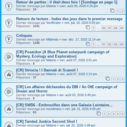
Retour de parties : il était deux fois ! [Sondage en page 1]
Dernier message par
Malone
«
sam. août 08, 2026 6:26 pm
Réponses :
15
1
2
Retours de lecture - Index des jeux dans le premier message
Dernier message par
Vociférator
«
ven. juil. 10, 2026 6:59 pm
Réponses :
1031
1
66
67
68
69
…
Critiques
Dernier message par
Mildendo
«
mer. déc. 17, 2025 11:14 am
Réponses :
1246
1
81
82
83
84
…
[CR] Poseidon (A Blue Planet solarpunk campaign of
Mystery, Ecology and Exploration)
Dernier message par
Malone
«
ven. août 07, 2026 3:01 pm
Réponses :
6
[CR] Striscia ! I Dannati di Scavoli !
Dernier message par
Malone
«
ven. août 07, 2026 2:14 pm
Réponses :
37
1
2
3
[CR] Les affaires déclassées du DBI / An OtE campaign of
Dream and Horror
Dernier message par
Malone
«
lun. août 03, 2026 5:49 pm
Réponses :
8
[CR] SWD6 - Embrouilles dans une Galaxie Lointaine...
Dernier message par
nonolimitus
«
ven. juil. 31, 2026 4:09 pm
Réponses :
63
1
2
3
4
5
[CR] Tainted Justice Second Shot !
Dernier message par
Malone
«
ven. juil. 31, 2026 1:48 pm