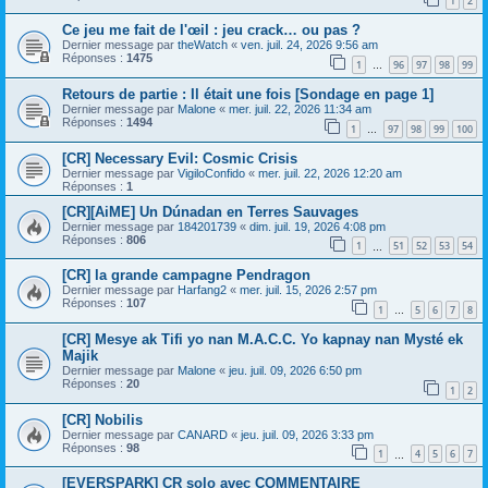
1
2
Ce jeu me fait de l'œil : jeu crack… ou pas ?
Dernier message par
theWatch
«
ven. juil. 24, 2026 9:56 am
Réponses :
1475
1
96
97
98
99
…
Retours de partie : Il était une fois [Sondage en page 1]
Dernier message par
Malone
«
mer. juil. 22, 2026 11:34 am
Réponses :
1494
1
97
98
99
100
…
[CR] Necessary Evil: Cosmic Crisis
Dernier message par
VigiloConfido
«
mer. juil. 22, 2026 12:20 am
Réponses :
1
[CR][AiME] Un Dúnadan en Terres Sauvages
Dernier message par
184201739
«
dim. juil. 19, 2026 4:08 pm
Réponses :
806
1
51
52
53
54
…
[CR] la grande campagne Pendragon
Dernier message par
Harfang2
«
mer. juil. 15, 2026 2:57 pm
Réponses :
107
1
5
6
7
8
…
[CR] Mesye ak Tifi yo nan M.A.C.C. Yo kapnay nan Mysté ek
Majik
Dernier message par
Malone
«
jeu. juil. 09, 2026 6:50 pm
Réponses :
20
1
2
[CR] Nobilis
Dernier message par
CANARD
«
jeu. juil. 09, 2026 3:33 pm
Réponses :
98
1
4
5
6
7
…
[EVERSPARK] CR solo avec COMMENTAIRE