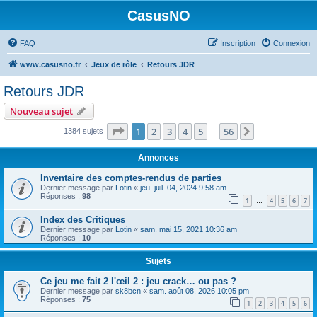
CasusNO
FAQ
Inscription
Connexion
www.casusno.fr
Jeux de rôle
Retours JDR
Retours JDR
Nouveau sujet
Page
1
sur
56
1
2
3
4
5
56
Suivant
1384 sujets
…
Annonces
Inventaire des comptes-rendus de parties
Dernier message par
Lotin
«
jeu. juil. 04, 2024 9:58 am
Réponses :
98
1
4
5
6
7
…
Index des Critiques
Dernier message par
Lotin
«
sam. mai 15, 2021 10:36 am
Réponses :
10
Sujets
Ce jeu me fait 2 l'œil 2 : jeu crack… ou pas ?
Dernier message par
sk8bcn
«
sam. août 08, 2026 10:05 pm
Réponses :
75
1
2
3
4
5
6