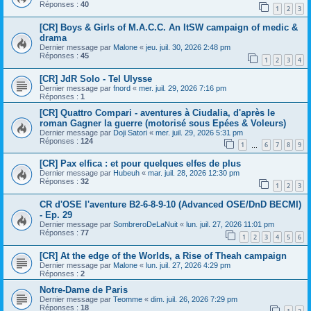
Réponses :
40
1
2
3
[CR] Boys & Girls of M.A.C.C. An ItSW campaign of medic &
drama
Dernier message par
Malone
«
jeu. juil. 30, 2026 2:48 pm
Réponses :
45
1
2
3
4
[CR] JdR Solo - Tel Ulysse
Dernier message par
fnord
«
mer. juil. 29, 2026 7:16 pm
Réponses :
1
[CR] Quattro Compari - aventures à Ciudalia, d'après le
roman Gagner la guerre (motorisé sous Epées & Voleurs)
Dernier message par
Doji Satori
«
mer. juil. 29, 2026 5:31 pm
Réponses :
124
1
6
7
8
9
…
[CR] Pax elfica : et pour quelques elfes de plus
Dernier message par
Hubeuh
«
mar. juil. 28, 2026 12:30 pm
Réponses :
32
1
2
3
CR d'OSE l'aventure B2-6-8-9-10 (Advanced OSE/DnD BECMI)
- Ep. 29
Dernier message par
SombreroDeLaNuit
«
lun. juil. 27, 2026 11:01 pm
Réponses :
77
1
2
3
4
5
6
[CR] At the edge of the Worlds, a Rise of Theah campaign
Dernier message par
Malone
«
lun. juil. 27, 2026 4:29 pm
Réponses :
2
Notre-Dame de Paris
Dernier message par
Teomme
«
dim. juil. 26, 2026 7:29 pm
Réponses :
18