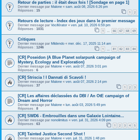
Retour de parties : il était deux fois ! [Sondage en page 1]
Dernier message par
Malone
«
sam. août 08, 2026 6:26 pm
Réponses :
15
1
2
Retours de lecture - Index des jeux dans le premier message
Dernier message par
Vociférator
«
ven. juil. 10, 2026 6:59 pm
Réponses :
1031
1
66
67
68
69
…
Critiques
Dernier message par
Mildendo
«
mer. déc. 17, 2025 11:14 am
Réponses :
1246
1
81
82
83
84
…
[CR] Poseidon (A Blue Planet solarpunk campaign of
Mystery, Ecology and Exploration)
Dernier message par
Malone
«
ven. août 07, 2026 3:01 pm
Réponses :
6
[CR] Striscia ! I Dannati di Scavoli !
Dernier message par
Malone
«
ven. août 07, 2026 2:14 pm
Réponses :
37
1
2
3
[CR] Les affaires déclassées du DBI / An OtE campaign of
Dream and Horror
Dernier message par
Malone
«
lun. août 03, 2026 5:49 pm
Réponses :
8
[CR] SWD6 - Embrouilles dans une Galaxie Lointaine...
Dernier message par
nonolimitus
«
ven. juil. 31, 2026 4:09 pm
Réponses :
63
1
2
3
4
5
[CR] Tainted Justice Second Shot !
Dernier message par
Malone
«
ven. juil. 31, 2026 1:48 pm