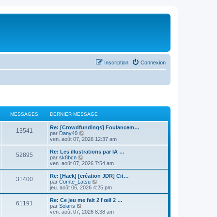
Inscription
Connexion
MESSAGES
DERNIER MESSAGE
Re: [Crowdfundings] Foulancem…
13541
C
par
Dany40
o
ven. août 07, 2026 12:37 am
n
s
Re: Les illustrations par IA …
52895
u
C
par
sk8bcn
l
o
ven. août 07, 2026 7:54 am
t
n
e
s
Re: [Hack] [création JDR] Cit…
31400
r
u
C
par
Comte_Latsu
l
l
o
jeu. août 06, 2026 4:25 pm
e
t
n
d
e
s
Re: Ce jeu me fait 2 l'œil 2 …
e
61191
r
u
C
par
Solaris
r
l
l
o
ven. août 07, 2026 8:38 am
n
e
t
n