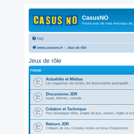
CasusNO
Forum avec de vrais morceaux de
FAQ
www.casusno.fr
Jeux de rôle
Jeux de rôle
FORUM
Actualités et Médias
Les magazines, les sorties, les financements participatifs ...
Discussions JDR
Inspis, théories, conseils ...
Création et Technique
Pour développer idées, projets de jeux, univers, règles et sc
Retours JDR
Critiques de Jeu, Comptes rendus et retour d'expérience