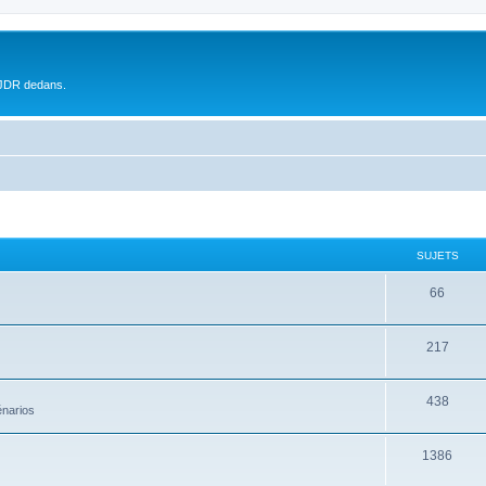
 JDR dedans.
SUJETS
66
217
438
énarios
1386