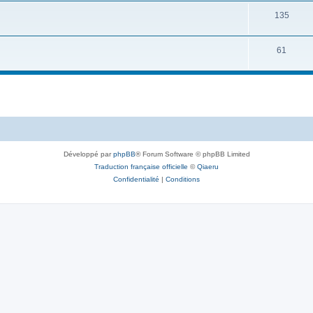
135
61
Développé par
phpBB
® Forum Software © phpBB Limited
Traduction française officielle
©
Qiaeru
Confidentialité
|
Conditions