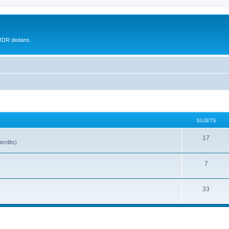
 JDR dedans.
SUJETS
17
terdits)
7
33