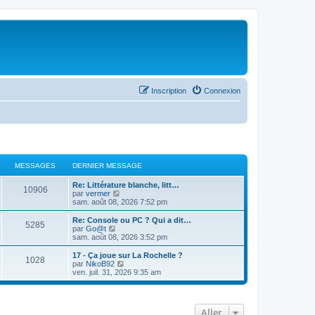
Inscription
Connexion
MESSAGES
DERNIER MESSAGE
Re: Littérature blanche, litt…
10906
C
par
vermer
o
sam. août 08, 2026 7:52 pm
n
s
Re: Console ou PC ? Qui a dit…
5285
u
C
par
Go@t
l
o
sam. août 08, 2026 3:52 pm
t
n
e
s
17 - Ça joue sur La Rochelle ?
1028
r
u
C
par
NikoB92
l
l
o
ven. juil. 31, 2026 9:35 am
e
t
n
d
e
s
e
r
u
r
l
l
Aller
n
e
t