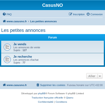
CasusNO
FAQ
Inscription
Connexion
www.casusno.fr
Les petites annonces
Les petites annonces
Forum
Je vends
Les annonces de vente
Sujets :
127
Je recherche
Les annonces d'achat
Sujets :
77
Aller
www.casusno.fr
Supprimer les cookies
Fuseau horaire sur
UTC+02:00
Développé par
phpBB
® Forum Software © phpBB Limited
Traduction française officielle
©
Qiaeru
Confidentialité
|
Conditions